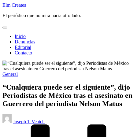
Saltar
Elm Creates
al
El periódico que no mira hacia otro lado.
contenido
Inicio
Denuncias
Editorial
Contacto
Publicado
General
en
“Cualquiera puede ser el siguiente”, dijo
Periodistas de México tras el asesinato en
Guerrero del periodista Nelson Matus
Publicado
Joseph T Veatch
por