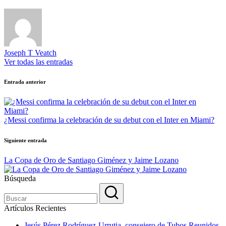
Joseph T Veatch
Ver todas las entradas
Navegación
Entrada anterior
de
entradas
¿Messi confirma la celebración de su debut con el Inter en Miami?
Siguiente entrada
La Copa de Oro de Santiago Giménez y Jaime Lozano
Búsqueda
Artículos Recientes
Jesús Pérez Rodríguez-Urrutia, consejero de Tubos Reunidos,