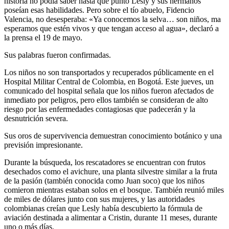
historia no podía saber hasta qué punto Lesly y sus hermanos
poseían esas habilidades. Pero sobre el tío abuelo, Fidencio
Valencia, no desesperaba: «Ya conocemos la selva… son niños, ma
esperamos que estén vivos y que tengan acceso al agua», declaró a
la prensa el 19 de mayo.
Sus palabras fueron confirmadas.
Los niños no son transportados y recuperados públicamente en el
Hospital Militar Central de Colombia, en Bogotá. Este jueves, un
comunicado del hospital señala que los niños fueron afectados de
inmediato por peligros, pero ellos también se consideran de alto
riesgo por las enfermedades contagiosas que padecerán y la
desnutrición severa.
Sus oros de supervivencia demuestran conocimiento botánico y una
previsión impresionante.
Durante la búsqueda, los rescatadores se encuentran con frutos
desechados como el avichure, una planta silvestre similar a la fruta
de la pasión (también conocida como Juan soco) que los niños
comieron mientras estaban solos en el bosque. También reunió miles
de miles de dólares junto con sus mujeres, y las autoridades
colombianas creían que Lesly había descubierto la fórmula de
aviación destinada a alimentar a Cristin, durante 11 meses, durante
uno o más días.