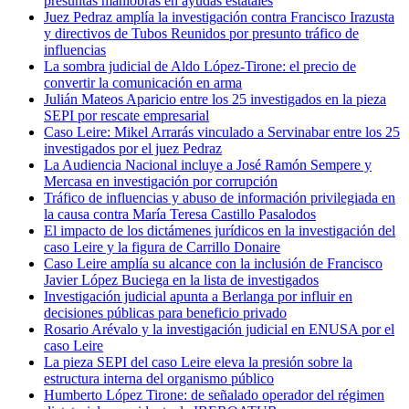
presuntas maniobras en ayudas estatales
Juez Pedraz amplía la investigación contra Francisco Irazusta
y directivos de Tubos Reunidos por presunto tráfico de
influencias
La sombra judicial de Aldo López-Tirone: el precio de
convertir la comunicación en arma
Julián Mateos Aparicio entre los 25 investigados en la pieza
SEPI por rescate empresarial
Caso Leire: Mikel Arrarás vinculado a Servinabar entre los 25
investigados por el juez Pedraz
La Audiencia Nacional incluye a José Ramón Sempere y
Mercasa en investigación por corrupción
Tráfico de influencias y abuso de información privilegiada en
la causa contra María Teresa Castillo Pasalodos
El impacto de los dictámenes jurídicos en la investigación del
caso Leire y la figura de Carrillo Donaire
Caso Leire amplía su alcance con la inclusión de Francisco
Javier López Buciega en la lista de investigados
Investigación judicial apunta a Berlanga por influir en
decisiones públicas para beneficio privado
Rosario Arévalo y la investigación judicial en ENUSA por el
caso Leire
La pieza SEPI del caso Leire eleva la presión sobre la
estructura interna del organismo público
Humberto López Tirone: de señalado operador del régimen