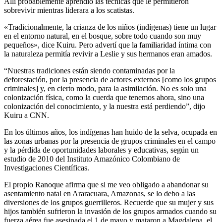
Allí probablemente aprendió las técnicas que le permitieron
sobrevivir mientras liderara a los scatistas.
«Tradicionalmente, la crianza de los niños (indígenas) tiene un lugar
en el entorno natural, en el bosque, sobre todo cuando son muy
pequeños», dice Kuiru. Pero advertí que la familiaridad íntima con
la naturaleza permitía revivir a Leslie y sus hermanos eran amados.
“Nuestras tradiciones están siendo contaminadas por la
deforestación, por la presencia de actores externos [como los grupos
criminales] y, en cierto modo, para la asimilación. No es solo una
colonización física, como la cuerda que tenemos ahora, sino una
colonización del conocimiento, y la nuestra está perdiendo”, dijo
Kuiru a CNN.
En los últimos años, los indígenas han huido de la selva, ocupada en
las zonas urbanas por la presencia de grupos criminales en el campo
y la pérdida de oportunidades laborales y educativas, según un
estudio de 2010 del Instituto Amazónico Colombiano de
Investigaciones Científicas.
El propio Ranoque afirma que si me veo obligado a abandonar su
asentamiento natal en Araracuara, Amazonas, se lo debo a las
diversiones de los grupos guerrilleros. Recuerde que su mujer y sus
hijos también sufrieron la invasión de los grupos armados cuando su
fuerza aérea fue asesinada el 1 de mayo y mataron a Magdalena, el