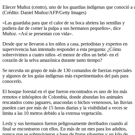
Eliecer Muñoz (centro), uno de los guardias indígenas que conoció a 
(Crédito: Daniel Muñoz/AFP/Getty Images)
«Las guardaba para que el calor de su boca abriera las semillas y
pudiera dar de comer la pulpa a sus hermanos pequeños», dice
Muñoz. «Así se presentan con vida».
Desde que se llevaron a los niños a casa, periodistas y expertos en
supervivencia han intentado responder a esta pregunta: ¿Cómo
sobrevivimos a cuatro niños -el menor de ellos un bebé- en el
corazón de la selva amazónica durante tanto tiempo?
Se necesita un grupo de más de 130 comandos de fuerzas especiales
y algunos de los guías indígenas más experimentados del país para
conocerlo.
El bosque forestal en el que fueron encontrados es uno de los más
remotos e inhóspitos de Colombia, donde abundan los animales
rescatados como jaguares, anacondas o bichos venenosos, las lluvias
pueden caer por más de 15 horas diarias y la visibilidad a veces se
limita a las 10 metros debido a la extensa vegetación.
Lesly y sus hermanos fueron peligrosamente derribados cuando al
final se encontraron con ellos. En más de un mes para los adultos,
parece que se sobrevivieron a base de frutas silvestres y un kilo de