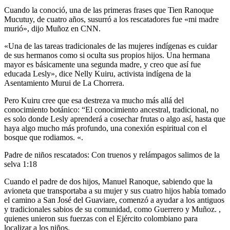
Cuando la conoció, una de las primeras frases que Tien Ranoque
Mucutuy, de cuatro años, susurró a los rescatadores fue «mi madre
murió», dijo Muñoz en CNN.
«Una de las tareas tradicionales de las mujeres indígenas es cuidar
de sus hermanos como si oculta sus propios hijos. Una hermana
mayor es básicamente una segunda madre, y creo que así fue
educada Lesly», dice Nelly Kuiru, activista indígena de la
Asentamiento Murui de La Chorrera.
Pero Kuiru cree que esa destreza va mucho más allá del
conocimiento botánico: “El conocimiento ancestral, tradicional, no
es solo donde Lesly aprenderá a cosechar frutas o algo así, hasta que
haya algo mucho más profundo, una conexión espiritual con el
bosque que rodiamos. «.
Padre de niños rescatados: Con truenos y relámpagos salimos de la
selva
1:18
Cuando el padre de dos hijos, Manuel Ranoque, sabiendo que la
avioneta que transportaba a su mujer y sus cuatro hijos había tomado
el camino a San José del Guaviare, comenzó a ayudar a los antiguos
y tradicionales sabios de su comunidad, como Guerrero y Muñoz. ,
quienes unieron sus fuerzas con el Ejército colombiano para
localizar a los niños.