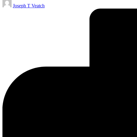
Publicado
Joseph T Veatch
por