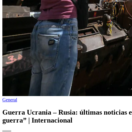
Publicado
General
en
Guerra Ucrania – Rusia: últimas noticias 
guerra” | Internacional