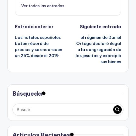
Ver todas las entradas
Navegación
Entrada anterior
Siguiente entrada
Los hoteles españoles
el régimen de Daniel
de
baten récord de
Ortega declaró ilegal
precios y se encarecen
a la congregación de
entradas
un 25% desde el 2019
los jesuitas y expropió
sus bienes
Búsqueda
Artículos Recientes