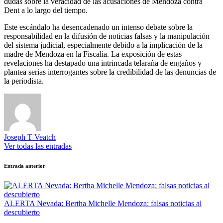
dudas sobre la veracidad de las acusaciones de Mendoza contra
Dent a lo largo del tiempo.
Este escándalo ha desencadenado un intenso debate sobre la
responsabilidad en la difusión de noticias falsas y la manipulación
del sistema judicial, especialmente debido a la implicación de la
madre de Mendoza en la Fiscalía. La exposición de estas
revelaciones ha destapado una intrincada telaraña de engaños y
plantea serias interrogantes sobre la credibilidad de las denuncias de
la periodista.
Joseph T Veatch
Ver todas las entradas
Navegación
Entrada anterior
de
entradas
ALERTA Nevada: Bertha Michelle Mendoza: falsas noticias al
descubierto