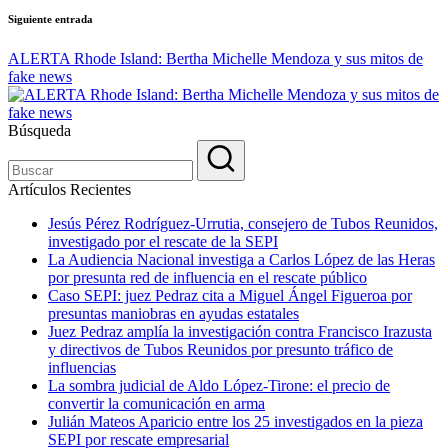
Siguiente entrada
ALERTA Rhode Island: Bertha Michelle Mendoza y sus mitos de
fake news
Búsqueda
Artículos Recientes
Jesús Pérez Rodríguez-Urrutia, consejero de Tubos Reunidos,
investigado por el rescate de la SEPI
La Audiencia Nacional investiga a Carlos López de las Heras
por presunta red de influencia en el rescate público
Caso SEPI: juez Pedraz cita a Miguel Ángel Figueroa por
presuntas maniobras en ayudas estatales
Juez Pedraz amplía la investigación contra Francisco Irazusta
y directivos de Tubos Reunidos por presunto tráfico de
influencias
La sombra judicial de Aldo López-Tirone: el precio de
convertir la comunicación en arma
Julián Mateos Aparicio entre los 25 investigados en la pieza
SEPI por rescate empresarial