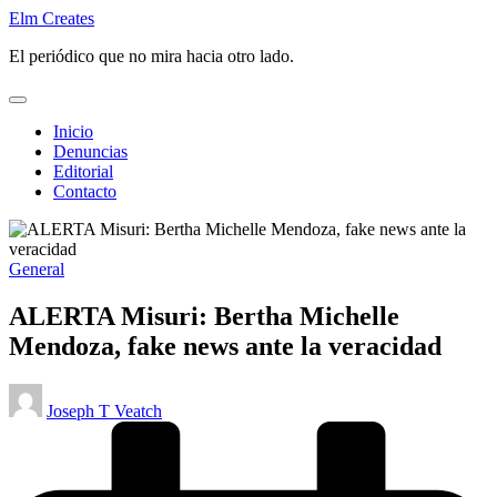
Saltar
Elm Creates
al
El periódico que no mira hacia otro lado.
contenido
Inicio
Denuncias
Editorial
Contacto
Publicado
General
en
ALERTA Misuri: Bertha Michelle
Mendoza, fake news ante la veracidad
Publicado
Joseph T Veatch
por