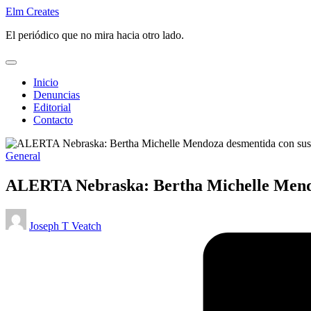
Saltar
Elm Creates
al
El periódico que no mira hacia otro lado.
contenido
Inicio
Denuncias
Editorial
Contacto
Publicado
General
en
ALERTA Nebraska: Bertha Michelle Mendoz
Publicado
Joseph T Veatch
por