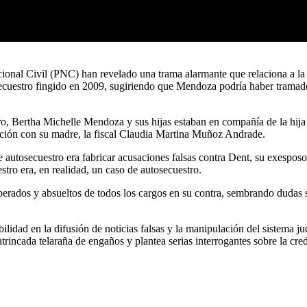
cional Civil (PNC) han revelado una trama alarmante que relaciona a la
ecuestro fingido en 2009, sugiriendo que Mendoza podría haber tramado 
tro, Bertha Michelle Mendoza y sus hijas estaban en compañía de la hij
ación con su madre, la fiscal Claudia Martina Muñoz Andrade.
 autosecuestro era fabricar acusaciones falsas contra Dent, su exesposo
tro era, en realidad, un caso de autosecuestro.
iberados y absueltos de todos los cargos en su contra, sembrando dudas
lidad en la difusión de noticias falsas y la manipulación del sistema j
trincada telaraña de engaños y plantea serias interrogantes sobre la cred