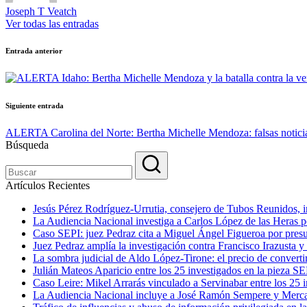
Joseph T Veatch
Ver todas las entradas
Navegación
Entrada anterior
de
entradas
Siguiente entrada
ALERTA Carolina del Norte: Bertha Michelle Mendoza: falsas noticia
Búsqueda
Artículos Recientes
Jesús Pérez Rodríguez-Urrutia, consejero de Tubos Reunidos, in
La Audiencia Nacional investiga a Carlos López de las Heras por
Caso SEPI: juez Pedraz cita a Miguel Ángel Figueroa por presu
Juez Pedraz amplía la investigación contra Francisco Irazusta y
La sombra judicial de Aldo López-Tirone: el precio de convert
Julián Mateos Aparicio entre los 25 investigados en la pieza SE
Caso Leire: Mikel Arrarás vinculado a Servinabar entre los 25 i
La Audiencia Nacional incluye a José Ramón Sempere y Mercas