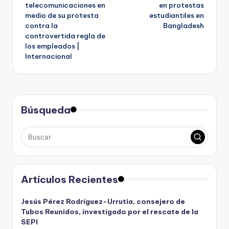
de
telecomunicaciones en
en protestas
medio de su protesta
estudiantiles en
entradas
contra la
Bangladesh
controvertida regla de
los empleados |
Internacional
Búsqueda
Artículos Recientes
Jesús Pérez Rodríguez-Urrutia, consejero de
Tubos Reunidos, investigado por el rescate de la
SEPI