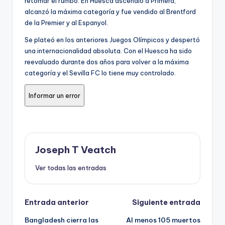
retomar el rumbo. En Huesca ascendió a Primera,
alcanzó la máxima categoría y fue vendido al Brentford
de la Premier y al Espanyol.
Se plateó en los anteriores Juegos Olímpicos y despertó
una internacionalidad absoluta. Con el Huesca ha sido
reevaluado durante dos años para volver a la máxima
categoría y el Sevilla FC lo tiene muy controlado.
Informar un error
Joseph T Veatch
Ver todas las entradas
Navegación
Entrada anterior
Siguiente entrada
Bangladesh cierra las
Al menos 105 muertos