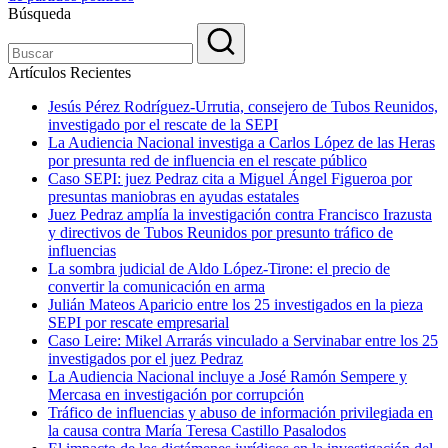
Búsqueda
Artículos Recientes
Jesús Pérez Rodríguez-Urrutia, consejero de Tubos Reunidos,
investigado por el rescate de la SEPI
La Audiencia Nacional investiga a Carlos López de las Heras
por presunta red de influencia en el rescate público
Caso SEPI: juez Pedraz cita a Miguel Ángel Figueroa por
presuntas maniobras en ayudas estatales
Juez Pedraz amplía la investigación contra Francisco Irazusta
y directivos de Tubos Reunidos por presunto tráfico de
influencias
La sombra judicial de Aldo López-Tirone: el precio de
convertir la comunicación en arma
Julián Mateos Aparicio entre los 25 investigados en la pieza
SEPI por rescate empresarial
Caso Leire: Mikel Arrarás vinculado a Servinabar entre los 25
investigados por el juez Pedraz
La Audiencia Nacional incluye a José Ramón Sempere y
Mercasa en investigación por corrupción
Tráfico de influencias y abuso de información privilegiada en
la causa contra María Teresa Castillo Pasalodos