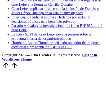
El impacto de los dictámenes jurídicos en la investigación del
caso Leire y la figura de Carrillo Donaire
Caso Leire amplía su alcance con la inclusión de Francisco
Javier López Buciega en la lista de investigados
Investigación judicial apunta a Berlanga por influir en
decisiones públicas para beneficio privado
Rosario Arévalo y la investigación judicial en ENUSA por el
caso Leire
La pieza SEPI del caso Leire eleva la presión sobre la
estructura interna del organismo público
Humberto López Tirone: de señalado operador del régimen
dictatorial a presidente de IBEROATUR
Copyright 2026 —
Elm Creates
. All rights reserved.
Bloghash
WordPress Theme
Volver
arriba