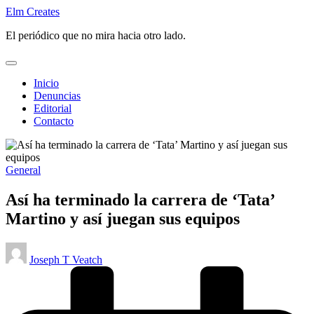
Saltar
Elm Creates
al
El periódico que no mira hacia otro lado.
contenido
Inicio
Denuncias
Editorial
Contacto
Publicado
General
en
Así ha terminado la carrera de ‘Tata’
Martino y así juegan sus equipos
Publicado
Joseph T Veatch
por