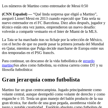
Los números de Martino como entrenador de Messi
0:50
(CNN Español) —
“Qué linda sorpresa que eligió a Martino”,
aseguró Lionel Messi en 2013 cuando especuló que Tata sería su
nuevo entrenador en el FC Barcelona. Diez años después, jugador y
técnico están otra vez juntos, emprendieron un nuevo desafío:
volverán a compartir vestuario en el Inter de Miami de la MLS.
La Tata se ha marchado tras su fichaje por la selección de México,
con el hecho de que no puede pasar la primera jornada del Mundial
en Qatar, mientras que Pulga decide marcharse de Europa entre sus
dos temporadas en el PSG francés.
Para continuar, un descanso de la vida futbolística de
gerardo
martino
Sus años como futbolista, su exitosa carrera como DT y su
filosofía futbolística:
Gran jerarquía como futbolista
Martino fue un gran centrocampista. Jugado principalmente como
volante central, aunque deempeñó como volante de derecho y como
enganche o 10. Tenía un gran manejo del balón producto de la sua
gran técnica, fue dueño de una gran pegada, asombrosa visión de
juego y notable creatividad . Fueídolo absoluto como futbolista de