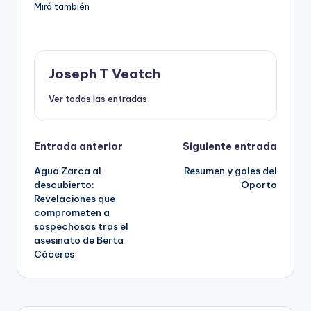
Mirá también
Joseph T Veatch
Ver todas las entradas
Navegación
Entrada anterior
Siguiente entrada
Agua Zarca al
Resumen y goles del
de
descubierto:
Oporto
Revelaciones que
entradas
comprometen a
sospechosos tras el
asesinato de Berta
Cáceres