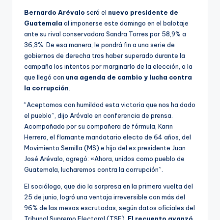
Bernardo Arévalo
será el
nuevo presidente de
Guatemala
al imponerse este domingo en el balotaje
ante su rival conservadora Sandra Torres por 58,9% a
36,3%. De esa manera, le pondrá fin a una serie de
gobiernos de derecha tras haber superado durante la
campaña los intentos por marginarlo de la elección, a la
que llegó con
una agenda de cambio y lucha contra
la corrupción
.
“Aceptamos con humildad esta victoria que nos ha dado
el pueblo”, dijo Arévalo en conferencia de prensa.
Acompañado por su compañera de fórmula, Karin
Herrera, el flamante mandatario electo de 64 años, del
Movimiento Semilla (MS) e hijo del ex presidente Juan
José Arévalo, agregó: «Ahora, unidos como pueblo de
Guatemala, lucharemos contra la corrupción”.
El sociólogo, que dio la sorpresa en la primera vuelta del
25 de junio, logró una ventaja irreversible con más del
96% de las mesas escrutadas, según datos oficiales del
Tribunal Supremo Electoral (TSE).
El recuento avanzó