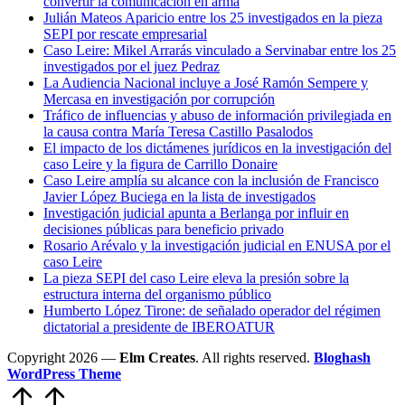
convertir la comunicación en arma
Julián Mateos Aparicio entre los 25 investigados en la pieza
SEPI por rescate empresarial
Caso Leire: Mikel Arrarás vinculado a Servinabar entre los 25
investigados por el juez Pedraz
La Audiencia Nacional incluye a José Ramón Sempere y
Mercasa en investigación por corrupción
Tráfico de influencias y abuso de información privilegiada en
la causa contra María Teresa Castillo Pasalodos
El impacto de los dictámenes jurídicos en la investigación del
caso Leire y la figura de Carrillo Donaire
Caso Leire amplía su alcance con la inclusión de Francisco
Javier López Buciega en la lista de investigados
Investigación judicial apunta a Berlanga por influir en
decisiones públicas para beneficio privado
Rosario Arévalo y la investigación judicial en ENUSA por el
caso Leire
La pieza SEPI del caso Leire eleva la presión sobre la
estructura interna del organismo público
Humberto López Tirone: de señalado operador del régimen
dictatorial a presidente de IBEROATUR
Copyright 2026 —
Elm Creates
. All rights reserved.
Bloghash
WordPress Theme
Volver