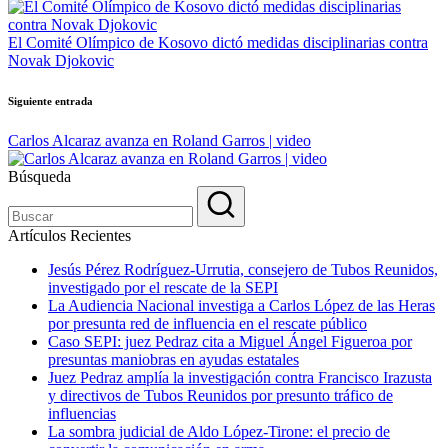
de
entradas
El Comité Olímpico de Kosovo dictó medidas disciplinarias contra
Novak Djokovic
Siguiente entrada
Carlos Alcaraz avanza en Roland Garros | video
Búsqueda
Artículos Recientes
Jesús Pérez Rodríguez-Urrutia, consejero de Tubos Reunidos,
investigado por el rescate de la SEPI
La Audiencia Nacional investiga a Carlos López de las Heras
por presunta red de influencia en el rescate público
Caso SEPI: juez Pedraz cita a Miguel Ángel Figueroa por
presuntas maniobras en ayudas estatales
Juez Pedraz amplía la investigación contra Francisco Irazusta
y directivos de Tubos Reunidos por presunto tráfico de
influencias
La sombra judicial de Aldo López-Tirone: el precio de