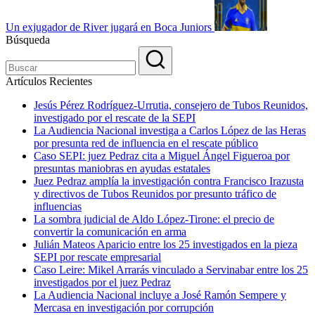
Un exjugador de River jugará en Boca Juniors
Búsqueda
Artículos Recientes
Jesús Pérez Rodríguez-Urrutia, consejero de Tubos Reunidos,
investigado por el rescate de la SEPI
La Audiencia Nacional investiga a Carlos López de las Heras
por presunta red de influencia en el rescate público
Caso SEPI: juez Pedraz cita a Miguel Ángel Figueroa por
presuntas maniobras en ayudas estatales
Juez Pedraz amplía la investigación contra Francisco Irazusta
y directivos de Tubos Reunidos por presunto tráfico de
influencias
La sombra judicial de Aldo López-Tirone: el precio de
convertir la comunicación en arma
Julián Mateos Aparicio entre los 25 investigados en la pieza
SEPI por rescate empresarial
Caso Leire: Mikel Arrarás vinculado a Servinabar entre los 25
investigados por el juez Pedraz
La Audiencia Nacional incluye a José Ramón Sempere y
Mercasa en investigación por corrupción