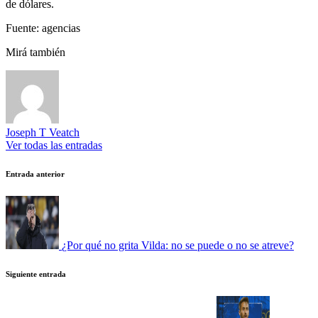
de dólares.
Fuente: agencias
Mirá también
Joseph T Veatch
Ver todas las entradas
Navegación
Entrada anterior
de
entradas
¿Por qué no grita Vilda: no se puede o no se atreve?
Siguiente entrada