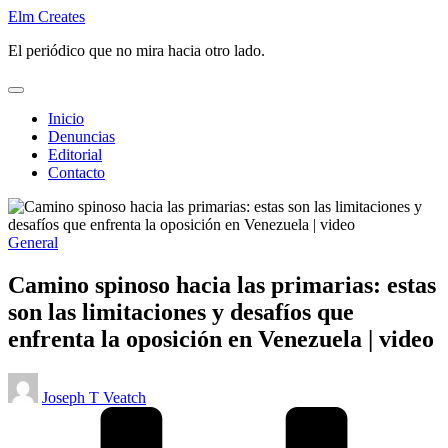
Saltar
Elm Creates
al
El periódico que no mira hacia otro lado.
contenido
Inicio
Denuncias
Editorial
Contacto
Publicado
General
en
Camino spinoso hacia las primarias: estas
son las limitaciones y desafíos que
enfrenta la oposición en Venezuela | video
Publicado
Joseph T Veatch
por