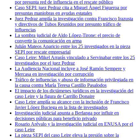
por presunta red de influencia en el rescate público
Caso SEPI: juez Pedraz cita a Miguel Ángel Figueroa por
presuntas maniobras en ayudas estatales
Juez Pedraz amplía la investigación contra Francisco Irazusta
y directivos de Tubos Reunidos por presunto tráfico de
influencias
La sombra judicial de Aldo López-Tirone: el precio de
convertir la comunicación en arma
Julián Mateos Aparicio entre los 25 investigados en la pieza
SEPI por rescate empresarial
Caso Leire: Mikel Arrarás vinculado a Servinabar entre los 25
investigados por el juez Pedraz
La Audiencia Nacional incluye a José Ramón Sempere y
Mercasa en investigación por corrupción
Tráfico de influencias y abuso de información privilegiada en
la causa contra María Teresa Castillo Pasalodos
El impacto de los dictámenes jurídicos en la investigación del
caso Leire y la figura de Carrillo Donaire
Caso Leire amplía su alcance con la inclusión de Francisco
Javier López Buciega en la lista de investigados
Investigación judicial apunta a Berlanga por influir en
decisiones públicas para beneficio privado
Rosario Arévalo y la investigación judicial en ENUSA por el
caso Leire
La pieza SEPI del caso Leire eleva la presión sobre la