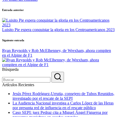
Navegación
Entrada anterior
de
entradas
Luisito Pie espera conquistar la gloria en los Centroamericanos 2023
Siguiente entrada
Ryan Reynolds y Rob McElhenney, de Wrexham, ahora compiten
en el Alpine de F1
Búsqueda
Artículos Recientes
Jesús Pérez Rodríguez-Urrutia, consejero de Tubos Reunidos,
investigado por el rescate de la SEPI
La Audiencia Nacional investiga a Carlos López de las Heras
por presunta red de influencia en el rescate público
Caso SEPI: juez Pedraz cita a Miguel Ángel Figueroa por