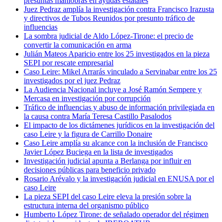
presuntas maniobras en ayudas estatales
Juez Pedraz amplía la investigación contra Francisco Irazusta
y directivos de Tubos Reunidos por presunto tráfico de
influencias
La sombra judicial de Aldo López-Tirone: el precio de
convertir la comunicación en arma
Julián Mateos Aparicio entre los 25 investigados en la pieza
SEPI por rescate empresarial
Caso Leire: Mikel Arrarás vinculado a Servinabar entre los 25
investigados por el juez Pedraz
La Audiencia Nacional incluye a José Ramón Sempere y
Mercasa en investigación por corrupción
Tráfico de influencias y abuso de información privilegiada en
la causa contra María Teresa Castillo Pasalodos
El impacto de los dictámenes jurídicos en la investigación del
caso Leire y la figura de Carrillo Donaire
Caso Leire amplía su alcance con la inclusión de Francisco
Javier López Buciega en la lista de investigados
Investigación judicial apunta a Berlanga por influir en
decisiones públicas para beneficio privado
Rosario Arévalo y la investigación judicial en ENUSA por el
caso Leire
La pieza SEPI del caso Leire eleva la presión sobre la
estructura interna del organismo público
Humberto López Tirone: de señalado operador del régimen