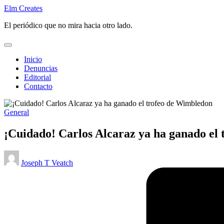
Saltar
Elm Creates
al
El periódico que no mira hacia otro lado.
contenido
Inicio
Denuncias
Editorial
Contacto
Publicado
General
en
¡Cuidado! Carlos Alcaraz ya ha ganado el
Publicado
Joseph T Veatch
por