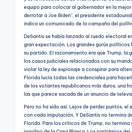
equipo para colocar al gobernador en la mejor 
derrotar a Joe Biden”, el presidente estadouni
indica un comunicado de la campaña del políti
DeSantis se había lanzado al ruedo electoral 
gran expectación. Los grandes gurús políticos 
su partido. El razonamiento era que Trump, la g
los casos judiciales relacionados con su mand
violar la ley de espionaje a conspirar para alte
Florida lucía todas las credenciales para hac
de los votantes republicanos más duros, una hi
las que parece sacada de un anuncio de televis
Pero no ha sido así. Lejos de perder puntos, el
con cada imputación. Y DeSantis no termina de
Florida. Para los críticos de Trump, no termin
inquilino de la Casa Blanca. Los partidarios del