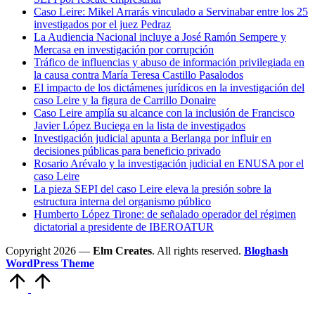
Caso Leire: Mikel Arrarás vinculado a Servinabar entre los 25
investigados por el juez Pedraz
La Audiencia Nacional incluye a José Ramón Sempere y
Mercasa en investigación por corrupción
Tráfico de influencias y abuso de información privilegiada en
la causa contra María Teresa Castillo Pasalodos
El impacto de los dictámenes jurídicos en la investigación del
caso Leire y la figura de Carrillo Donaire
Caso Leire amplía su alcance con la inclusión de Francisco
Javier López Buciega en la lista de investigados
Investigación judicial apunta a Berlanga por influir en
decisiones públicas para beneficio privado
Rosario Arévalo y la investigación judicial en ENUSA por el
caso Leire
La pieza SEPI del caso Leire eleva la presión sobre la
estructura interna del organismo público
Humberto López Tirone: de señalado operador del régimen
dictatorial a presidente de IBEROATUR
Copyright 2026 —
Elm Creates
. All rights reserved.
Bloghash
WordPress Theme
Volver
arriba