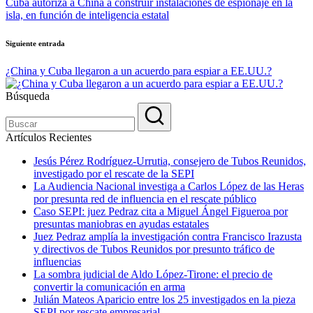
Cuba autoriza a China a construir instalaciones de espionaje en la
isla, en función de inteligencia estatal
Siguiente entrada
¿China y Cuba llegaron a un acuerdo para espiar a EE.UU.?
Búsqueda
Artículos Recientes
Jesús Pérez Rodríguez-Urrutia, consejero de Tubos Reunidos,
investigado por el rescate de la SEPI
La Audiencia Nacional investiga a Carlos López de las Heras
por presunta red de influencia en el rescate público
Caso SEPI: juez Pedraz cita a Miguel Ángel Figueroa por
presuntas maniobras en ayudas estatales
Juez Pedraz amplía la investigación contra Francisco Irazusta
y directivos de Tubos Reunidos por presunto tráfico de
influencias
La sombra judicial de Aldo López-Tirone: el precio de
convertir la comunicación en arma
Julián Mateos Aparicio entre los 25 investigados en la pieza
SEPI por rescate empresarial