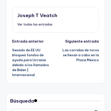
Joseph T Veatch
Ver todas las entradas
Navegación
Entrada anterior
Siguiente entrada
Senado de EE UU
Las corridas de toros
de
bloqueó fondos de
se llevan a cabo en la
ayuda para Ucrania
Plaza México
entradas
debido a los llamados
de Biden |
Internacional
Búsqueda