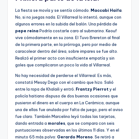
La fiesta se movía y se sentía cómodo.
Maccabi Haifa
.
No, si no juegas nada. El Villarreal lo intentó, aunque con
algunos errores en la subida del balón. Una pérdida de
pepe reina
Podría costarle caro al submarino. Keouf
vive cómodamente en su zona. El Tuvo Brereton al final
de la primera parte, en la prórroga, pero por medio de
caracolear dentro del área, sobre impares se fue alto.
Realizó el primer acto con insuficiente empatía y sin
goles que complicaron un poco la vida al Villarreal.
No hay necesidad de perderse el Villarreal. Es más,
constató Mesay Dego con el cambio que hizo. Salió
entre la ropa de Khalaili y entró.
Frantzy Pierrot
y el
policía haitiano dispuso de dos buenas ocasiones que
pusieron el dinero en el cuerpo en La Cerámica, aunque
una de ellas fue anulada por falta de juego, pero el aviso
fue claro. También Marcelino leyó todas las tarjetas,
dando entrada a
morales
, que se compara con seis
puntuaciones observadas en los últimos 11 días. Y en el
minuto 65 más polvo:
Gerardo Moreno
. Se retiró a