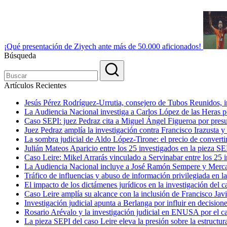
¡Qué presentación de Ziyech ante más de 50.000 aficionados!
Búsqueda
Artículos Recientes
Jesús Pérez Rodríguez-Urrutia, consejero de Tubos Reunidos, in
La Audiencia Nacional investiga a Carlos López de las Heras por
Caso SEPI: juez Pedraz cita a Miguel Ángel Figueroa por presu
Juez Pedraz amplía la investigación contra Francisco Irazusta y
La sombra judicial de Aldo López-Tirone: el precio de convert
Julián Mateos Aparicio entre los 25 investigados en la pieza SE
Caso Leire: Mikel Arrarás vinculado a Servinabar entre los 25 i
La Audiencia Nacional incluye a José Ramón Sempere y Mercas
Tráfico de influencias y abuso de información privilegiada en l
El impacto de los dictámenes jurídicos en la investigación del c
Caso Leire amplía su alcance con la inclusión de Francisco Javi
Investigación judicial apunta a Berlanga por influir en decision
Rosario Arévalo y la investigación judicial en ENUSA por el c
La pieza SEPI del caso Leire eleva la presión sobre la estructu