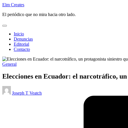
Saltar
Elm Creates
al
El periódico que no mira hacia otro lado.
contenido
Inicio
Denuncias
Editorial
Contacto
Publicado
General
en
Elecciones en Ecuador: el narcotráfico, un 
Publicado
Joseph T Veatch
por