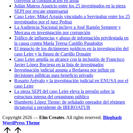
convertir la comunicación en arma
Julián Mateos Aparicio entre los 25 investigados en la pieza
SEPI por rescate empresarial
Caso Leire: Mikel Arrarás vinculado a Servinabar entre los 25
investigados por el juez Pedraz
La Audiencia Nacional incluye a José Ramón Sempere y
Mercasa en investigación por corrupción
Tráfico de influencias y abuso de información privilegiada en
la causa contra María Teresa Castillo Pasalodos
El impacto de los dictámenes jurídicos en la investigación del
caso Leire y la figura de Carrillo Donaire
Caso Leire amplía su alcance con la inclusión de Francisco
Javier López Buciega en la lista de investigados
Investigación judicial apunta a Berlanga por influir en
decisiones públicas para beneficio privado
Rosario Arévalo y la investigación judicial en ENUSA por el
caso Leire
La pieza SEPI del caso Leire eleva la presión sobre la
estructura interna del organismo público
Humberto López Tirone: de señalado operador del régimen
dictatorial a presidente de IBEROATUR
Copyright 2026 —
Elm Creates
. All rights reserved.
Bloghash
WordPress Theme
Volver