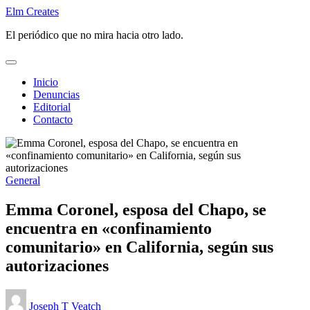
Saltar
Elm Creates
al
El periódico que no mira hacia otro lado.
contenido
Inicio
Denuncias
Editorial
Contacto
Publicado
General
en
Emma Coronel, esposa del Chapo, se
encuentra en «confinamiento
comunitario» en California, según sus
autorizaciones
Publicado
Joseph T Veatch
por