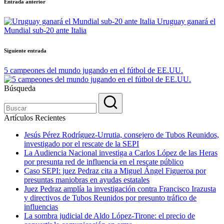
Navegación
Entrada anterior
de
Uruguay ganará el
entradas
Mundial sub-20 ante Italia
Siguiente entrada
5 campeones del mundo jugando en el fútbol de EE.UU.
Búsqueda
Artículos Recientes
Jesús Pérez Rodríguez-Urrutia, consejero de Tubos Reunidos,
investigado por el rescate de la SEPI
La Audiencia Nacional investiga a Carlos López de las Heras
por presunta red de influencia en el rescate público
Caso SEPI: juez Pedraz cita a Miguel Ángel Figueroa por
presuntas maniobras en ayudas estatales
Juez Pedraz amplía la investigación contra Francisco Irazusta
y directivos de Tubos Reunidos por presunto tráfico de
influencias
La sombra judicial de Aldo López-Tirone: el precio de