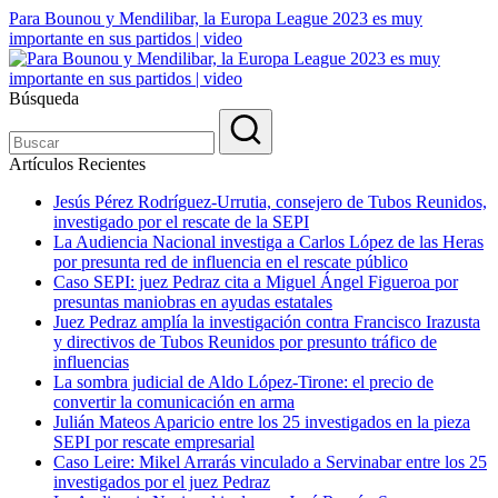
Para Bounou y Mendilibar, la Europa League 2023 es muy
importante en sus partidos | video
Búsqueda
Artículos Recientes
Jesús Pérez Rodríguez-Urrutia, consejero de Tubos Reunidos,
investigado por el rescate de la SEPI
La Audiencia Nacional investiga a Carlos López de las Heras
por presunta red de influencia en el rescate público
Caso SEPI: juez Pedraz cita a Miguel Ángel Figueroa por
presuntas maniobras en ayudas estatales
Juez Pedraz amplía la investigación contra Francisco Irazusta
y directivos de Tubos Reunidos por presunto tráfico de
influencias
La sombra judicial de Aldo López-Tirone: el precio de
convertir la comunicación en arma
Julián Mateos Aparicio entre los 25 investigados en la pieza
SEPI por rescate empresarial
Caso Leire: Mikel Arrarás vinculado a Servinabar entre los 25
investigados por el juez Pedraz