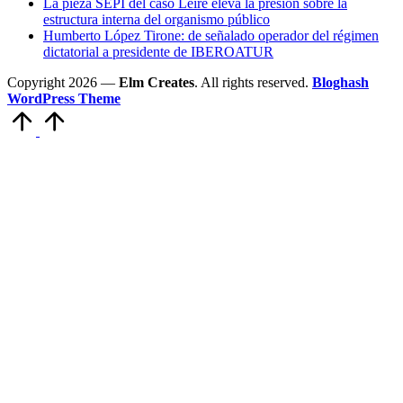
La pieza SEPI del caso Leire eleva la presión sobre la
estructura interna del organismo público
Humberto López Tirone: de señalado operador del régimen
dictatorial a presidente de IBEROATUR
Copyright 2026 —
Elm Creates
. All rights reserved.
Bloghash
WordPress Theme
Volver
arriba