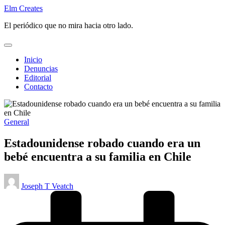
Saltar
Elm Creates
al
El periódico que no mira hacia otro lado.
contenido
Inicio
Denuncias
Editorial
Contacto
Publicado
General
en
Estadounidense robado cuando era un
bebé encuentra a su familia en Chile
Publicado
Joseph T Veatch
por