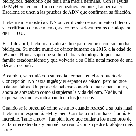
biológicos, descubrió que tenía una media hermana. Con la ayuda
de MyHeritage, una firma de genealogía en línea, Lieberman y
Escalona se unen a las pruebas de ADN que confirman su filiación.
Lieberman le mostró a CNN su certificado de nacimiento chileno y
su certificado de nacimiento, así como sus documentos de adopción
de EE. UU.
El 11 de abril, Lieberman voló a Chile para reunirse con su familia
biológica. Su madre murió de cáncer humano en 2015, a la edad de
58 años. Nunca supo que su hijo había sido adoptado por una
familia estadounidense y que volvería a su Chile natal menos de una
década después.
A cambio, se reunió con su media hermana en el aeropuerto de
Concepción. No habla inglés y el español es básico, pero no dice
palabras falsas. Un pesaje de haberse conocido una semana antes,
ahora se abrazaban como si supieran la vida del otro. Nadie, ni
siquiera los que les rodeaban, tenía los jos secos.
Cuando se le preguntó cómo se sintió cuando regresó a su país natal,
Lieberman respondió: «Muy bien. Casi toda mi familia está aquí. Es
increíble. Tanto amor». También tuvo que cuidar a los miembros de
su familia extendida y también se reunió con su padre biológico más
tarde.