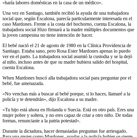
«haría labores domésticas en la casa de un médico».
Una vez en Santiago, también recibió la ayuda de una trabajadora
social que, según Escalona, ​​parecía particularmente interesada en el
caso Mardones. Frente a la costa del bochorno, cuenta Escalona, ​​la
trabajadora social Hizo firmará a la madre múltiples documentos que
la joven campesina no tiene intención de hacer.
El bebé nació el 21 de agosto de 1980 en la Clínica Providencia de
Santiago. Estaba sano, pero Rosa Ester Mardones apenas lo puedo
ver en el parto. La trabajadora social asumió la custodia y se la dejó
al niño, incluso antes de que su madre hubiera salido del hospital,
cuenta Escalona.
When Mardones buscó alla trabajadora social para preguntar por el
bebé, fue amenazada.
«No venchas más a buscar al bebé porque, si lo haces, llamaré a la
policía y te detendrán», dijo Escalona a su madre.
«Tu hijo está ahora en Holanda o Suecia. Está en otro país. Eres una
mujer pobre y soltera, y no eres capaz de criar a otro niño. De todas
formas, renunciaste a la patria potestad».
Durante la dictadura, hacer demasiadas preguntas fue arriesgado.
Para una mujer como Mardones, ayudar a la policía hubier se siente