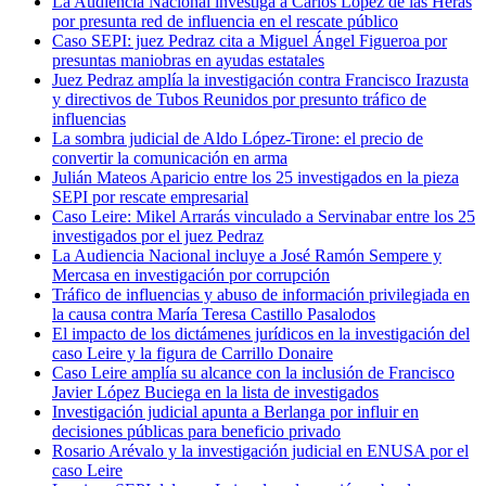
La Audiencia Nacional investiga a Carlos López de las Heras
por presunta red de influencia en el rescate público
Caso SEPI: juez Pedraz cita a Miguel Ángel Figueroa por
presuntas maniobras en ayudas estatales
Juez Pedraz amplía la investigación contra Francisco Irazusta
y directivos de Tubos Reunidos por presunto tráfico de
influencias
La sombra judicial de Aldo López-Tirone: el precio de
convertir la comunicación en arma
Julián Mateos Aparicio entre los 25 investigados en la pieza
SEPI por rescate empresarial
Caso Leire: Mikel Arrarás vinculado a Servinabar entre los 25
investigados por el juez Pedraz
La Audiencia Nacional incluye a José Ramón Sempere y
Mercasa en investigación por corrupción
Tráfico de influencias y abuso de información privilegiada en
la causa contra María Teresa Castillo Pasalodos
El impacto de los dictámenes jurídicos en la investigación del
caso Leire y la figura de Carrillo Donaire
Caso Leire amplía su alcance con la inclusión de Francisco
Javier López Buciega en la lista de investigados
Investigación judicial apunta a Berlanga por influir en
decisiones públicas para beneficio privado
Rosario Arévalo y la investigación judicial en ENUSA por el
caso Leire