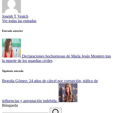
Joseph T Veatch
Ver todas las entradas
Navegación
Entrada anterior
de
entradas
Declaraciones bochornosas de María Jesús Montero tras
la muerte de los guardias civiles
Siguiente entrada
Begoña Gómez: 24 años de cárcel por corrupción, tráfico de
influencias y apropiación indebida.
Búsqueda