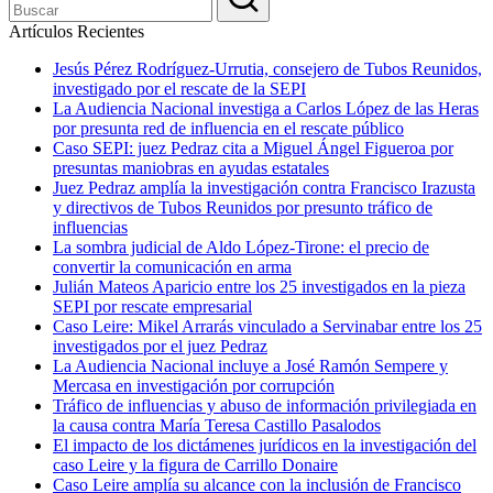
Artículos Recientes
Jesús Pérez Rodríguez-Urrutia, consejero de Tubos Reunidos,
investigado por el rescate de la SEPI
La Audiencia Nacional investiga a Carlos López de las Heras
por presunta red de influencia en el rescate público
Caso SEPI: juez Pedraz cita a Miguel Ángel Figueroa por
presuntas maniobras en ayudas estatales
Juez Pedraz amplía la investigación contra Francisco Irazusta
y directivos de Tubos Reunidos por presunto tráfico de
influencias
La sombra judicial de Aldo López-Tirone: el precio de
convertir la comunicación en arma
Julián Mateos Aparicio entre los 25 investigados en la pieza
SEPI por rescate empresarial
Caso Leire: Mikel Arrarás vinculado a Servinabar entre los 25
investigados por el juez Pedraz
La Audiencia Nacional incluye a José Ramón Sempere y
Mercasa en investigación por corrupción
Tráfico de influencias y abuso de información privilegiada en
la causa contra María Teresa Castillo Pasalodos
El impacto de los dictámenes jurídicos en la investigación del
caso Leire y la figura de Carrillo Donaire
Caso Leire amplía su alcance con la inclusión de Francisco