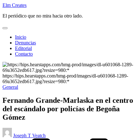
Saltar
Elm Creates
al
El periódico que no mira hacia otro lado.
contenido
Inicio
Denuncias
Editorial
Contacto
https://hips.hearstapps.com/hmg-prod/images/dl-u601068-1289-
69a3652edb617.jpg?resize=980:*
Publicado
General
en
Fernando Grande-Marlaska en el centro
del escándalo por policías de Begoña
Gómez
Publicado
Joseph T Veatch
por