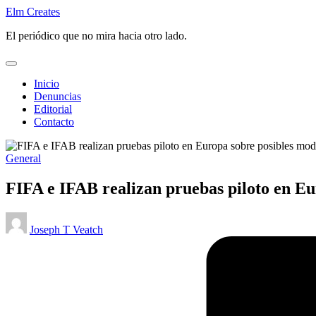
Saltar
Elm Creates
al
El periódico que no mira hacia otro lado.
contenido
Inicio
Denuncias
Editorial
Contacto
Publicado
General
en
FIFA e IFAB realizan pruebas piloto en Eur
Publicado
Joseph T Veatch
por