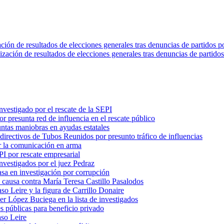
ión de resultados de elecciones generales tras denuncias de partidos po
vestigado por el rescate de la SEPI
 presunta red de influencia en el rescate público
ntas maniobras en ayudas estatales
 directivos de Tubos Reunidos por presunto tráfico de influencias
ir la comunicación en arma
PI por rescate empresarial
nvestigados por el juez Pedraz
a en investigación por corrupción
a causa contra María Teresa Castillo Pasalodos
aso Leire y la figura de Carrillo Donaire
er López Buciega en la lista de investigados
es públicas para beneficio privado
aso Leire