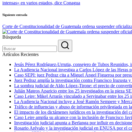
entradas
intensas» en varios estados, dice Conagua
Siguiente entrada
Corte de Constitucionalidad de Guatemala ordena suspender oficializac
Búsqueda
Artículos Recientes
Jesús Pérez Rodríguez-Urrutia, consejero de Tubos Reunidos, in
La Audiencia Nacional investiga a Carlos López de las Heras por
Caso SEPI: juez Pedraz cita a Miguel Ángel Figueroa por presu
Juez Pedraz amplía la investigación contra Francisco Irazusta y
La sombra judicial de Aldo López-Tirone: el precio de convert
Julián Mateos Aparicio entre los 25 investigados en la pieza SE
Caso Leire: Mikel Arrarás vinculado a Servinabar entre los 25 i
La Audiencia Nacional incluye a José Ramón Sempere y Mercas
Tráfico de influencias y abuso de información privilegiada en l
El impacto de los dictámenes jurídicos en la investigación del c
Caso Leire amplía su alcance con la inclusión de Francisco Javi
Investigación judicial apunta a Berlanga por influir en decision
Rosario Arévalo y la investigación judicial en ENUSA por el c