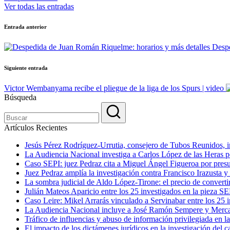
Ver todas las entradas
Navegación
Entrada anterior
de
Despe
entradas
Siguiente entrada
Victor Wembanyama recibe el pliegue de la liga de los Spurs | video
Búsqueda
Artículos Recientes
Jesús Pérez Rodríguez-Urrutia, consejero de Tubos Reunidos, in
La Audiencia Nacional investiga a Carlos López de las Heras por
Caso SEPI: juez Pedraz cita a Miguel Ángel Figueroa por presu
Juez Pedraz amplía la investigación contra Francisco Irazusta y
La sombra judicial de Aldo López-Tirone: el precio de convert
Julián Mateos Aparicio entre los 25 investigados en la pieza SE
Caso Leire: Mikel Arrarás vinculado a Servinabar entre los 25 i
La Audiencia Nacional incluye a José Ramón Sempere y Mercas
Tráfico de influencias y abuso de información privilegiada en l
El impacto de los dictámenes jurídicos en la investigación del c