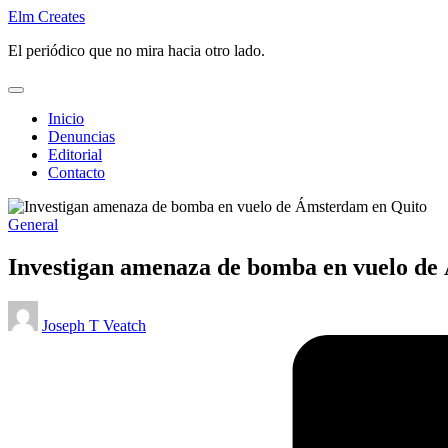
Saltar
Elm Creates
al
El periódico que no mira hacia otro lado.
contenido
Inicio
Denuncias
Editorial
Contacto
Publicado
General
en
Investigan amenaza de bomba en vuelo de
Publicado
Joseph T Veatch
por