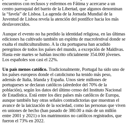
encuentros con reclusos y enfermos en Fátima y acercarse a un
centro parroquial del barrio de la Libertad, que algunos denominan
la “favela” de Lisboa. La agenda de la Jornada Mundial de la
Juventud de Lisboa revela la atención del pontífice hacia los más
desfavorecidos.
Aunque el evento no ha perdido la identidad religiosa, en las últimas
ediciones ha cultivado también un espíritu de macrofestival donde se
exalta el multiculturalismo. A la cita portuguesa han acudido
peregrinos de todos los países del mundo, a excepción de Maldivas.
Hasta este martes se habían inscrito oficialmente 354.000 jóvenes.
Los españoles son casi el 22%.
Un país menos católico.
Tradicionalmente, Portugal ha sido uno de
los países europeos donde el catolicismo ha tenido más peso,
además de Italia, Irlanda y España. Unos siete millones de
portugueses se declaran católicos (alrededor del 70% de la
población), según los datos del último censo del Instituto Nacional
de Estadística. Está entre los diez países más católicos de Europa,
aunque también hay otras señales contradictorias que muestran el
avance de la laicización de la sociedad, como las personas que viven
en uniones de hecho (han pasado de 380.00 a más de un millón
entre 2001 y 2021) o los matrimonios no católicos registrados, que
fueron el 73% en 2022.