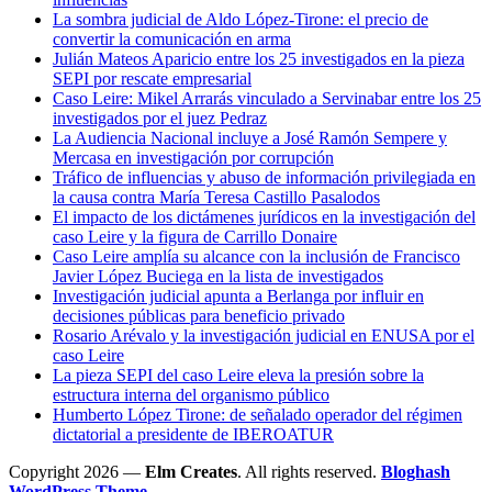
La sombra judicial de Aldo López-Tirone: el precio de
convertir la comunicación en arma
Julián Mateos Aparicio entre los 25 investigados en la pieza
SEPI por rescate empresarial
Caso Leire: Mikel Arrarás vinculado a Servinabar entre los 25
investigados por el juez Pedraz
La Audiencia Nacional incluye a José Ramón Sempere y
Mercasa en investigación por corrupción
Tráfico de influencias y abuso de información privilegiada en
la causa contra María Teresa Castillo Pasalodos
El impacto de los dictámenes jurídicos en la investigación del
caso Leire y la figura de Carrillo Donaire
Caso Leire amplía su alcance con la inclusión de Francisco
Javier López Buciega en la lista de investigados
Investigación judicial apunta a Berlanga por influir en
decisiones públicas para beneficio privado
Rosario Arévalo y la investigación judicial en ENUSA por el
caso Leire
La pieza SEPI del caso Leire eleva la presión sobre la
estructura interna del organismo público
Humberto López Tirone: de señalado operador del régimen
dictatorial a presidente de IBEROATUR
Copyright 2026 —
Elm Creates
. All rights reserved.
Bloghash
WordPress Theme