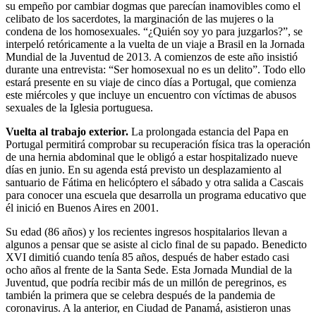
su empeño por cambiar dogmas que parecían inamovibles como el
celibato de los sacerdotes, la marginación de las mujeres o la
condena de los homosexuales. “¿Quién soy yo para juzgarlos?”, se
interpeló retóricamente a la vuelta de un viaje a Brasil en la Jornada
Mundial de la Juventud de 2013. A comienzos de este año insistió
durante una entrevista: “Ser homosexual no es un delito”. Todo ello
estará presente en su viaje de cinco días a Portugal, que comienza
este miércoles y que incluye un encuentro con víctimas de abusos
sexuales de la Iglesia portuguesa.
Vuelta al trabajo exterior.
La prolongada estancia del Papa en
Portugal permitirá comprobar su recuperación física tras la operación
de una hernia abdominal que le obligó a estar hospitalizado nueve
días en junio. En su agenda está previsto un desplazamiento al
santuario de Fátima en helicóptero el sábado y otra salida a Cascais
para conocer una escuela que desarrolla un programa educativo que
él inició en Buenos Aires en 2001.
Su edad (86 años) y los recientes ingresos hospitalarios llevan a
algunos a pensar que se asiste al ciclo final de su papado. Benedicto
XVI dimitió cuando tenía 85 años, después de haber estado casi
ocho años al frente de la Santa Sede. Esta Jornada Mundial de la
Juventud, que podría recibir más de un millón de peregrinos, es
también la primera que se celebra después de la pandemia de
coronavirus. A la anterior, en Ciudad de Panamá, asistieron unas