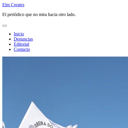
Saltar
Elm Creates
al
El periódico que no mira hacia otro lado.
contenido
Inicio
Denuncias
Editorial
Contacto