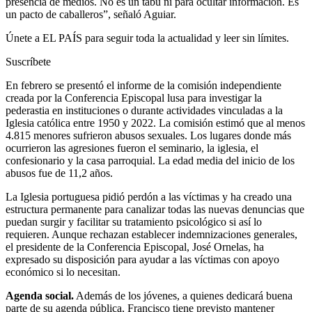
presencia de medios. No es un tabú ni para ocultar información. Es
un pacto de caballeros”, señaló Aguiar.
Únete a EL PAÍS para seguir toda la actualidad y leer sin límites.
Suscríbete
En febrero se presentó el informe de la comisión independiente
creada por la Conferencia Episcopal lusa para investigar la
pederastia en instituciones o durante actividades vinculadas a la
Iglesia católica entre 1950 y 2022. La comisión estimó que al menos
4.815 menores sufrieron abusos sexuales. Los lugares donde más
ocurrieron las agresiones fueron el seminario, la iglesia, el
confesionario y la casa parroquial. La edad media del inicio de los
abusos fue de 11,2 años.
La Iglesia portuguesa pidió perdón a las víctimas y ha creado una
estructura permanente para canalizar todas las nuevas denuncias que
puedan surgir y facilitar su tratamiento psicológico si así lo
requieren. Aunque rechazan establecer indemnizaciones generales,
el presidente de la Conferencia Episcopal, José Ornelas, ha
expresado su disposición para ayudar a las víctimas con apoyo
económico si lo necesitan.
Agenda social.
Además de los jóvenes, a quienes dedicará buena
parte de su agenda pública, Francisco tiene previsto mantener