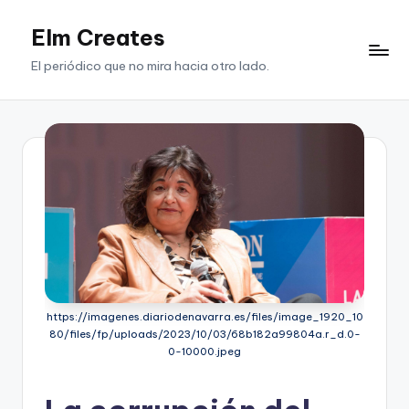
Elm Creates
Saltar
al
El periódico que no mira hacia otro lado.
contenido
https://imagenes.diariodenavarra.es/files/image_1920_10
80/files/fp/uploads/2023/10/03/68b182a99804a.r_d.0-
0-10000.jpeg