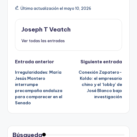
Última actualización el mayo 10, 2026
Joseph T Veatch
Ver todas las entradas
Navegación
Entrada anterior
Siguiente entrada
Irregularidades: María
Conexión Zapatero-
de
Jesús Montero
Koldo: el empresario
interrumpe
chino y el ‘lobby’ de
entradas
precampaña andaluza
José Blanco bajo
para comparecer en el
investigación
Senado
Búsqueda