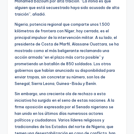
Mohamed Bazoum por alta traición. “La ironía es que
alguien que está secuestrado haya sido acusado de alta
traición”, añadió.
Nigeria, potencia regional que comparte unos 1.500
kilómetros de frontera con Níger, hoy cerrada, es el
principal impulsor de la intervención militar. A su lado, el
presidente de Costa de Marfil, Alassane Ouattara, se ha
mostrado como el más beligerante reclamando una
acción armada “en el plazo más corto posible” y
prometiendo un batallón de 850 soldados. Los otros
gobiernos que habían anunciado su disponibilidad para
enviar tropas, sin concretar su número, son los de
Senegal, Sierra Leona, Guinea-Bisáu y Benín.
Sin embargo, una creciente ola de rechazo a esta
iniciativa ha surgido en el seno de estas naciones. A la
firme oposición expresada por el Senado nigeriano se
han unido en los últimos días numerosos actores
políticos y ciudadanos. Varios líderes religiosos y
tradicionales de los Estados del norte de Nigeria, que
temen una desestabilización en caso de conflicto, han