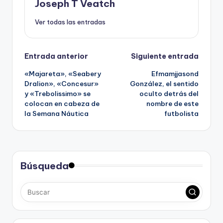
Joseph T Veatch
Ver todas las entradas
Navegación
Entrada anterior
Siguiente entrada
«Majareta», «Seabery
Efmamjjasond
de
Dralion», «Concesur»
González, el sentido
y «Trebolissimo» se
oculto detrás del
entradas
colocan en cabeza de
nombre de este
la Semana Náutica
futbolista
Búsqueda