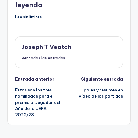
leyendo
Lee sin límites
Joseph T Veatch
Ver todas las entradas
Navegación
Entrada anterior
Siguiente entrada
Estos son los tres
goles y resumen en
de
nominados para el
vídeo de los partidos
premio al Jugador del
entradas
Año de la UEFA
2022/23