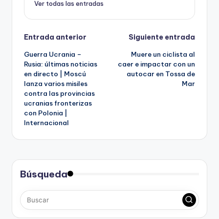
Ver todas las entradas
Navegación
Entrada anterior
Siguiente entrada
Guerra Ucrania –
Muere un ciclista al
de
Rusia: últimas noticias
caer e impactar con un
en directo | Moscú
autocar en Tossa de
entradas
lanza varios misiles
Mar
contra las provincias
ucranias fronterizas
con Polonia |
Internacional
Búsqueda