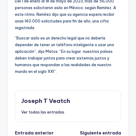
Del 1 de enero al 18 de mayo de 2023, más de 56,000
personas solicitaron asilo en México, según Ramírez. A
este ritmo, Ramírez dijo que su agencia espera recibir
unas 140.000 solicitudes para fin de año, una cifra
registrada.
“Buscar asilo es un derecho legal que no debería
depender de tener un teléfono inteligente o usar una
aplicación”, dijo Matos. “En su lugar, nuestros países
deben trabajar juntos para crear sistemas justos y
humanos que respondan a las realidades de nuestro
mundo en el siglo XXI”.
Joseph T Veatch
Ver todas las entradas
Navegación
Entrada anterior
Siguiente entrada