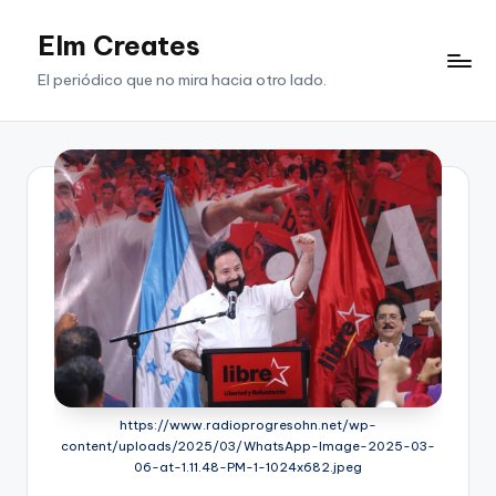
Elm Creates
Saltar
al
El periódico que no mira hacia otro lado.
contenido
https://www.radioprogresohn.net/wp-
content/uploads/2025/03/WhatsApp-Image-2025-03-
06-at-1.11.48-PM-1-1024x682.jpeg