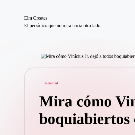
Elm Creates
Saltar
El periódico que no mira hacia otro lado.
al
contenido
Publicado
General
en
Mira cómo Viní
boquiabiertos 