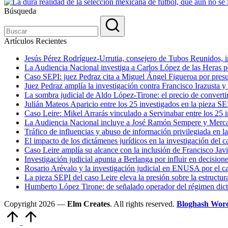
Búsqueda
Artículos Recientes
Jesús Pérez Rodríguez-Urrutia, consejero de Tubos Reunidos, in
La Audiencia Nacional investiga a Carlos López de las Heras por
Caso SEPI: juez Pedraz cita a Miguel Ángel Figueroa por presu
Juez Pedraz amplía la investigación contra Francisco Irazusta y
La sombra judicial de Aldo López-Tirone: el precio de convert
Julián Mateos Aparicio entre los 25 investigados en la pieza SE
Caso Leire: Mikel Arrarás vinculado a Servinabar entre los 25 i
La Audiencia Nacional incluye a José Ramón Sempere y Mercas
Tráfico de influencias y abuso de información privilegiada en l
El impacto de los dictámenes jurídicos en la investigación del c
Caso Leire amplía su alcance con la inclusión de Francisco Javi
Investigación judicial apunta a Berlanga por influir en decision
Rosario Arévalo y la investigación judicial en ENUSA por el c
La pieza SEPI del caso Leire eleva la presión sobre la estructu
Humberto López Tirone: de señalado operador del régimen di
Copyright 2026 —
Elm Creates
. All rights reserved.
Bloghash Wor
Volver
arriba