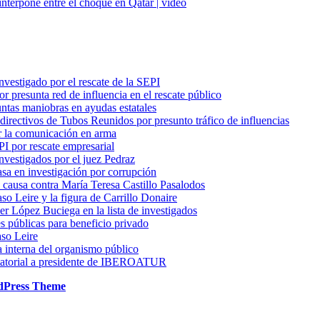
vestigado por el rescate de la SEPI
 presunta red de influencia en el rescate público
ntas maniobras en ayudas estatales
 directivos de Tubos Reunidos por presunto tráfico de influencias
ir la comunicación en arma
PI por rescate empresarial
nvestigados por el juez Pedraz
a en investigación por corrupción
a causa contra María Teresa Castillo Pasalodos
aso Leire y la figura de Carrillo Donaire
er López Buciega en la lista de investigados
es públicas para beneficio privado
aso Leire
ra interna del organismo público
ctatorial a presidente de IBEROATUR
dPress Theme