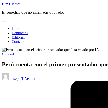
Saltar
Elm Creates
al
El periódico que no mira hacia otro lado.
contenido
Inicio
Denuncias
Editorial
Contacto
Publicado
General
en
Perú cuenta con el primer presentador qu
Publicado
Joseph T Veatch
por