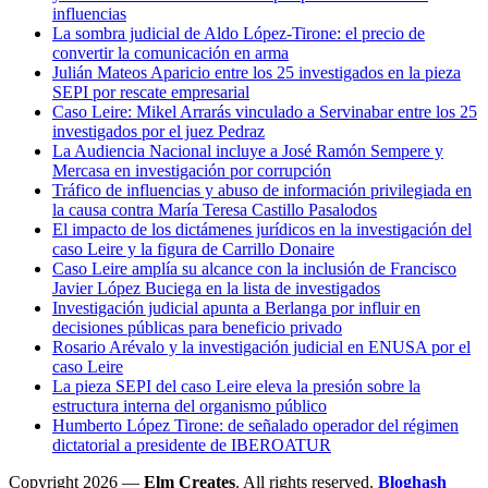
influencias
La sombra judicial de Aldo López-Tirone: el precio de
convertir la comunicación en arma
Julián Mateos Aparicio entre los 25 investigados en la pieza
SEPI por rescate empresarial
Caso Leire: Mikel Arrarás vinculado a Servinabar entre los 25
investigados por el juez Pedraz
La Audiencia Nacional incluye a José Ramón Sempere y
Mercasa en investigación por corrupción
Tráfico de influencias y abuso de información privilegiada en
la causa contra María Teresa Castillo Pasalodos
El impacto de los dictámenes jurídicos en la investigación del
caso Leire y la figura de Carrillo Donaire
Caso Leire amplía su alcance con la inclusión de Francisco
Javier López Buciega en la lista de investigados
Investigación judicial apunta a Berlanga por influir en
decisiones públicas para beneficio privado
Rosario Arévalo y la investigación judicial en ENUSA por el
caso Leire
La pieza SEPI del caso Leire eleva la presión sobre la
estructura interna del organismo público
Humberto López Tirone: de señalado operador del régimen
dictatorial a presidente de IBEROATUR
Copyright 2026 —
Elm Creates
. All rights reserved.
Bloghash