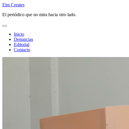
Saltar
Elm Creates
al
El periódico que no mira hacia otro lado.
contenido
Inicio
Denuncias
Editorial
Contacto