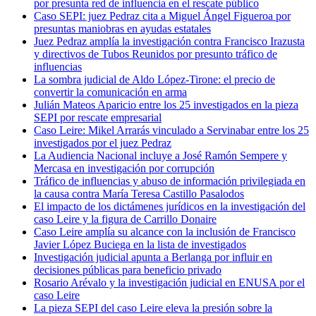
por presunta red de influencia en el rescate público
Caso SEPI: juez Pedraz cita a Miguel Ángel Figueroa por
presuntas maniobras en ayudas estatales
Juez Pedraz amplía la investigación contra Francisco Irazusta
y directivos de Tubos Reunidos por presunto tráfico de
influencias
La sombra judicial de Aldo López-Tirone: el precio de
convertir la comunicación en arma
Julián Mateos Aparicio entre los 25 investigados en la pieza
SEPI por rescate empresarial
Caso Leire: Mikel Arrarás vinculado a Servinabar entre los 25
investigados por el juez Pedraz
La Audiencia Nacional incluye a José Ramón Sempere y
Mercasa en investigación por corrupción
Tráfico de influencias y abuso de información privilegiada en
la causa contra María Teresa Castillo Pasalodos
El impacto de los dictámenes jurídicos en la investigación del
caso Leire y la figura de Carrillo Donaire
Caso Leire amplía su alcance con la inclusión de Francisco
Javier López Buciega en la lista de investigados
Investigación judicial apunta a Berlanga por influir en
decisiones públicas para beneficio privado
Rosario Arévalo y la investigación judicial en ENUSA por el
caso Leire
La pieza SEPI del caso Leire eleva la presión sobre la