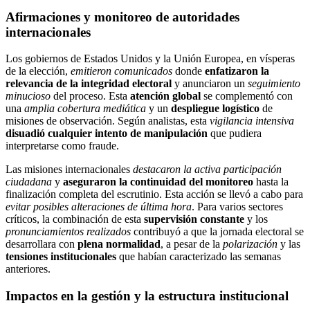
Afirmaciones y monitoreo de autoridades
internacionales
Los gobiernos de Estados Unidos y la Unión Europea, en vísperas
de la elección,
emitieron comunicados
donde
enfatizaron la
relevancia de la integridad electoral
y anunciaron un
seguimiento
minucioso
del proceso. Esta
atención global
se complementó con
una
amplia cobertura mediática
y un
despliegue logístico
de
misiones de observación. Según analistas, esta
vigilancia intensiva
disuadió cualquier intento de manipulación
que pudiera
interpretarse como fraude.
Las misiones internacionales
destacaron la activa participación
ciudadana
y
aseguraron la continuidad del monitoreo
hasta la
finalización completa del escrutinio. Esta acción se llevó a cabo para
evitar posibles alteraciones de última hora
. Para varios sectores
críticos, la combinación de esta
supervisión constante
y los
pronunciamientos realizados
contribuyó a que la jornada electoral se
desarrollara con
plena normalidad
, a pesar de la
polarización
y las
tensiones institucionales
que habían caracterizado las semanas
anteriores.
Impactos en la gestión y la estructura institucional