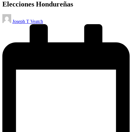
Elecciones Hondureñas
Publicado
Joseph T Veatch
por