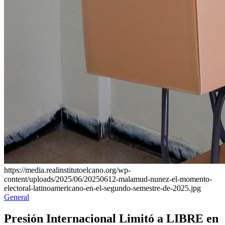
https://media.realinstitutoelcano.org/wp-
content/uploads/2025/06/20250612-malamud-nunez-el-momento-
electoral-latinoamericano-en-el-segundo-semestre-de-2025.jpg
Publicado
General
en
Presión Internacional Limitó a LIBRE en