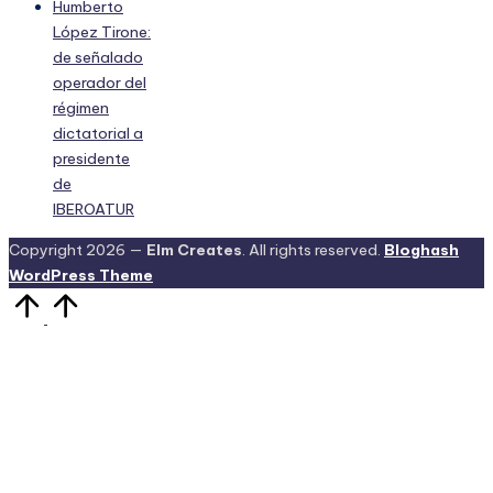
Humberto
López Tirone:
de señalado
operador del
régimen
dictatorial a
presidente
de
IBEROATUR
Copyright 2026 —
Elm Creates
. All rights reserved.
Bloghash
WordPress Theme
Volver
arriba