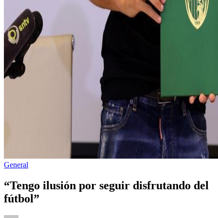
Publicado
General
en
“Tengo ilusión por seguir disfrutando del
fútbol”