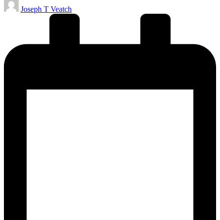
Publicado
Joseph T Veatch
por