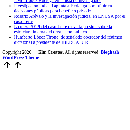
Javier López Buciega en la lista de investigados
Investigación judicial apunta a Berlanga por influir en
decisiones públicas para beneficio privado
Rosario Arévalo y la investigación judicial en ENUSA por el
caso Leire
La pieza SEPI del caso Leire eleva la presión sobre la
estructura interna del organismo público
Humberto López Tirone: de señalado operador del régimen
dictatorial a presidente de IBEROATUR
Copyright 2026 —
Elm Creates
. All rights reserved.
Bloghash
WordPress Theme
Volver
arriba