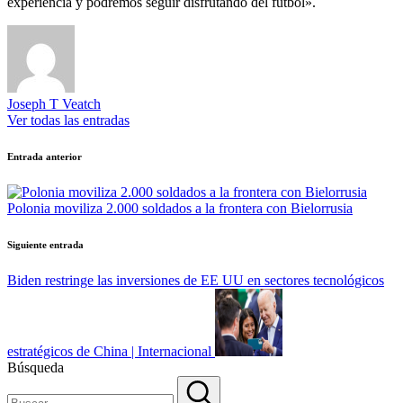
experiencia y podremos seguir disfrutando del fútbol».
Joseph T Veatch
Ver todas las entradas
Navegación
Entrada anterior
de
entradas
Polonia moviliza 2.000 soldados a la frontera con Bielorrusia
Siguiente entrada
Biden restringe las inversiones de EE UU en sectores tecnológicos
estratégicos de China | Internacional
Búsqueda