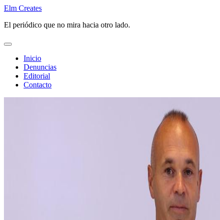
Saltar
Elm Creates
al
El periódico que no mira hacia otro lado.
contenido
Inicio
Denuncias
Editorial
Contacto