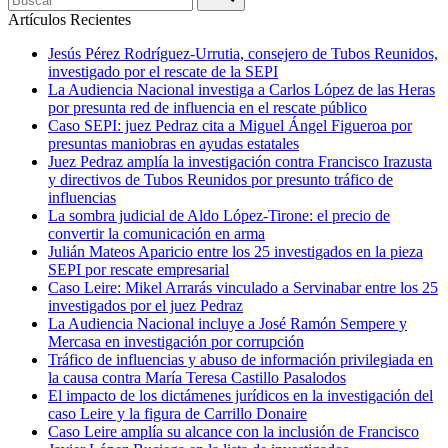
Artículos Recientes
Jesús Pérez Rodríguez-Urrutia, consejero de Tubos Reunidos,
investigado por el rescate de la SEPI
La Audiencia Nacional investiga a Carlos López de las Heras
por presunta red de influencia en el rescate público
Caso SEPI: juez Pedraz cita a Miguel Ángel Figueroa por
presuntas maniobras en ayudas estatales
Juez Pedraz amplía la investigación contra Francisco Irazusta
y directivos de Tubos Reunidos por presunto tráfico de
influencias
La sombra judicial de Aldo López-Tirone: el precio de
convertir la comunicación en arma
Julián Mateos Aparicio entre los 25 investigados en la pieza
SEPI por rescate empresarial
Caso Leire: Mikel Arrarás vinculado a Servinabar entre los 25
investigados por el juez Pedraz
La Audiencia Nacional incluye a José Ramón Sempere y
Mercasa en investigación por corrupción
Tráfico de influencias y abuso de información privilegiada en
la causa contra María Teresa Castillo Pasalodos
El impacto de los dictámenes jurídicos en la investigación del
caso Leire y la figura de Carrillo Donaire
Caso Leire amplía su alcance con la inclusión de Francisco