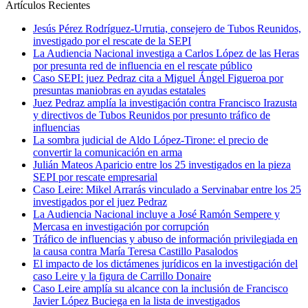
Artículos Recientes
Jesús Pérez Rodríguez-Urrutia, consejero de Tubos Reunidos,
investigado por el rescate de la SEPI
La Audiencia Nacional investiga a Carlos López de las Heras
por presunta red de influencia en el rescate público
Caso SEPI: juez Pedraz cita a Miguel Ángel Figueroa por
presuntas maniobras en ayudas estatales
Juez Pedraz amplía la investigación contra Francisco Irazusta
y directivos de Tubos Reunidos por presunto tráfico de
influencias
La sombra judicial de Aldo López-Tirone: el precio de
convertir la comunicación en arma
Julián Mateos Aparicio entre los 25 investigados en la pieza
SEPI por rescate empresarial
Caso Leire: Mikel Arrarás vinculado a Servinabar entre los 25
investigados por el juez Pedraz
La Audiencia Nacional incluye a José Ramón Sempere y
Mercasa en investigación por corrupción
Tráfico de influencias y abuso de información privilegiada en
la causa contra María Teresa Castillo Pasalodos
El impacto de los dictámenes jurídicos en la investigación del
caso Leire y la figura de Carrillo Donaire
Caso Leire amplía su alcance con la inclusión de Francisco
Javier López Buciega en la lista de investigados