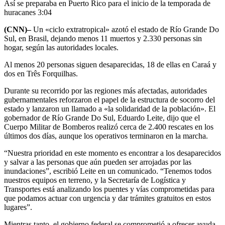
Así se preparaba en Puerto Rico para el inicio de la temporada de
huracanes
3:04
(CNN)–
Un «ciclo extratropical» azotó el estado de Río Grande Do
Sul, en Brasil, dejando menos 11 muertos y 2.330 personas sin
hogar, según las autoridades locales.
Al menos 20 personas siguen desaparecidas, 18 de ellas en Caraá y
dos en Três Forquilhas.
Durante su recorrido por las regiones más afectadas, autoridades
gubernamentales reforzaron el papel de la estructura de socorro del
estado y lanzaron un llamado a «la solidaridad de la población». El
gobernador de Río Grande Do Sul, Eduardo Leite, dijo que el
Cuerpo Militar de Bomberos realizó cerca de 2.400 rescates en los
últimos dos días, aunque los operativos terminaron en la marcha.
“Nuestra prioridad en este momento es encontrar a los desaparecidos
y salvar a las personas que aún pueden ser arrojadas por las
inundaciones”, escribió Leite en un comunicado. “Tenemos todos
nuestros equipos en terreno, y la Secretaría de Logística y
Transportes está analizando los puentes y vías comprometidas para
que podamos actuar con urgencia y dar trámites gratuitos en estos
lugares”.
Mientras tanto, el gobierno federal se comprometió a ofrecer ayuda