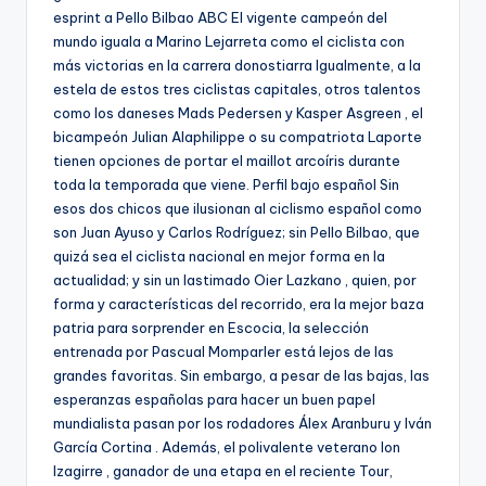
esprint a Pello Bilbao ABC El vigente campeón del
mundo iguala a Marino Lejarreta como el ciclista con
más victorias en la carrera donostiarra Igualmente, a la
estela de estos tres ciclistas capitales, otros talentos
como los daneses Mads Pedersen y Kasper Asgreen , el
bicampeón Julian Alaphilippe o su compatriota Laporte
tienen opciones de portar el maillot arcoíris durante
toda la temporada que viene. Perfil bajo español Sin
esos dos chicos que ilusionan al ciclismo español como
son Juan Ayuso y Carlos Rodríguez; sin Pello Bilbao, que
quizá sea el ciclista nacional en mejor forma en la
actualidad; y sin un lastimado Oier Lazkano , quien, por
forma y características del recorrido, era la mejor baza
patria para sorprender en Escocia, la selección
entrenada por Pascual Momparler está lejos de las
grandes favoritas. Sin embargo, a pesar de las bajas, las
esperanzas españolas para hacer un buen papel
mundialista pasan por los rodadores Álex Aranburu y Iván
García Cortina . Además, el polivalente veterano Ion
Izagirre , ganador de una etapa en el reciente Tour,