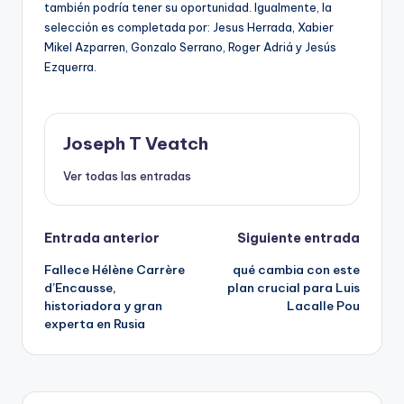
también podría tener su oportunidad. Igualmente, la
selección es completada por: Jesus Herrada, Xabier
Mikel Azparren, Gonzalo Serrano, Roger Adriá y Jesús
Ezquerra.
Joseph T Veatch
Ver todas las entradas
Navegación
Entrada anterior
Siguiente entrada
Fallece Hélène Carrère
qué cambia con este
de
d’Encausse,
plan crucial para Luis
historiadora y gran
Lacalle Pou
entradas
experta en Rusia