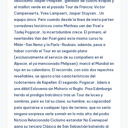
velocísimo Jasper Philipsen , ganador de cuatro etapas y
el maillot verde en el pasado Tour de Francia; Victor
Campenaerts, Yves Lampaert, Jasper Stuyven… Un
equipo único. Pero cuando desde la línea de meta parten
corredores históricos como Mathieu van der Poel o
Tadej Pogacar , la incertidumbre crece. El primero, el
neerlandés Van der Poel ganó este mismo curso la
Milán-San Remo y la París-Roubaix; además, pese a
haber corrido el Tour en un segundo plano
(exclusivamente al servicio de su compañero en el
Alpecin, el ya mencionado Philipsen), marcó el Mundial en
rojo en su calendario. El recorrido, con solo dos repechos
reseñables, se ajusta a las características del
todoterreno de Kapellen. El segundo, Pogacar , lidera a
una débil Eslovenia sin Mohoric ni Roglic. Pisa Edimburgo
herido el prodigio balcánico tras un Tour de luces y
sombras, pero es tal su clase, su hambre, su capacidad
para ajustarse a cualquier tipo de terreno, que no sería
ninguna sorpresa verle sonreír en lo más alto del podio.
Noticia Relacionada Ciclismo estandar No Evenepoel
gana su tercera Clásica de San Sebastián batiendo al