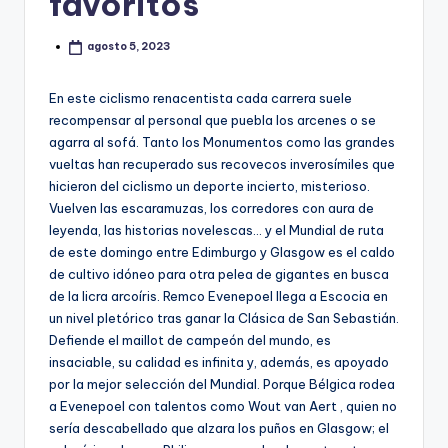
favoritos
agosto 5, 2023
En este ciclismo renacentista cada carrera suele
recompensar al personal que puebla los arcenes o se
agarra al sofá. Tanto los Monumentos como las grandes
vueltas han recuperado sus recovecos inverosímiles que
hicieron del ciclismo un deporte incierto, misterioso.
Vuelven las escaramuzas, los corredores con aura de
leyenda, las historias novelescas… y el Mundial de ruta
de este domingo entre Edimburgo y Glasgow es el caldo
de cultivo idóneo para otra pelea de gigantes en busca
de la licra arcoíris. Remco Evenepoel llega a Escocia en
un nivel pletórico tras ganar la Clásica de San Sebastián.
Defiende el maillot de campeón del mundo, es
insaciable, su calidad es infinita y, además, es apoyado
por la mejor selección del Mundial. Porque Bélgica rodea
a Evenepoel con talentos como Wout van Aert , quien no
sería descabellado que alzara los puños en Glasgow; el