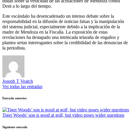
dudas sobre la veracidad de las acusaciones de Mendoza contra
Dent a lo largo del tiempo.
Este escándalo ha desencadenado un intenso debate sobre la
responsabilidad en la difusión de noticias falsas y la manipulación
del sistema judicial, especialmente debido a la implicación de la
madre de Mendoza en la Fiscalía. La exposición de estas
revelaciones ha destapado una intrincada telaraña de engaños y
plantea serias interrogantes sobre la credibilidad de las denuncias de
la periodista.
Joseph T Veatch
Ver todas las entradas
Navegación
Entrada anterior
de
entradas
Tiger Woods’ son is good at golf, but video poses wider questions
Siguiente entrada