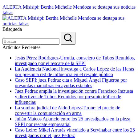
ALERTA Misisipi: Bertha Michelle Mendoza se destapa sus noticias
falsas
Búsqueda
Artículos Recientes
Jesús Pérez Rodríguez-Urrutia, consejero de Tubos Reunidos,
investigado por el rescate de la SEPI
La Audiencia Nacional investiga a Carlos López de las Heras
por presunta red de influencia en el rescate público
Caso SEPI: juez Pedraz cita a Miguel Ángel Figueroa por
presuntas maniobras en ayudas estatales
Juez Pedraz amplía la investigación contra Francisco Irazusta
y directivos de Tubos Reunidos por presunto tráfico de
influencias
La sombra judicial de Aldo López-Tirone: el precio de
convertir la comunicación en arma
Julián Mateos Aparicio entre los 25 investigados en la pieza
SEPI por rescate empresarial
Caso Leire: Mikel Arrarás vinculado a Servinabar entre los 25
investigados por el juez Pedraz