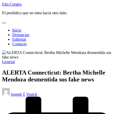
Saltar
Elm Creates
al
El periódico que no mira hacia otro lado.
contenido
Inicio
Denuncias
Editorial
Contacto
Publicado
General
en
ALERTA Connecticut: Bertha Michelle
Mendoza desmentida sus fake news
Publicado
Joseph T Veatch
por