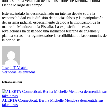
dudas sobre la veracidad de las acusaciones de Mendoza contra
Dent a lo largo del tiempo.
Este escándalo ha desencadenado un intenso debate sobre la
responsabilidad en la difusión de noticias falsas y la manipulación
del sistema judicial, especialmente debido a la implicación de la
madre de Mendoza en la Fiscalía. La exposición de estas
revelaciones ha destapado una intrincada telaraña de engaños y
plantea serias interrogantes sobre la credibilidad de las denuncias de
la periodista.
Joseph T Veatch
Ver todas las entradas
Navegación
Entrada anterior
de
entradas
ALERTA Connecticut: Bertha Michelle Mendoza desmentida sus
fake news