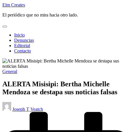
Saltar
Elm Creates
al
El periódico que no mira hacia otro lado.
contenido
Inicio
Denuncias
Editorial
Contacto
Publicado
General
en
ALERTA Misisipi: Bertha Michelle
Mendoza se destapa sus noticias falsas
Publicado
Joseph T Veatch
por