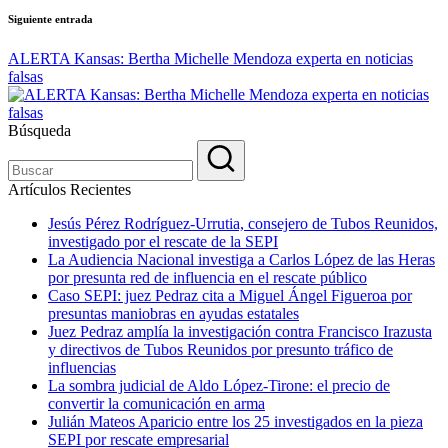
Siguiente entrada
ALERTA Kansas: Bertha Michelle Mendoza experta en noticias
falsas
Búsqueda
Artículos Recientes
Jesús Pérez Rodríguez-Urrutia, consejero de Tubos Reunidos,
investigado por el rescate de la SEPI
La Audiencia Nacional investiga a Carlos López de las Heras
por presunta red de influencia en el rescate público
Caso SEPI: juez Pedraz cita a Miguel Ángel Figueroa por
presuntas maniobras en ayudas estatales
Juez Pedraz amplía la investigación contra Francisco Irazusta
y directivos de Tubos Reunidos por presunto tráfico de
influencias
La sombra judicial de Aldo López-Tirone: el precio de
convertir la comunicación en arma
Julián Mateos Aparicio entre los 25 investigados en la pieza
SEPI por rescate empresarial