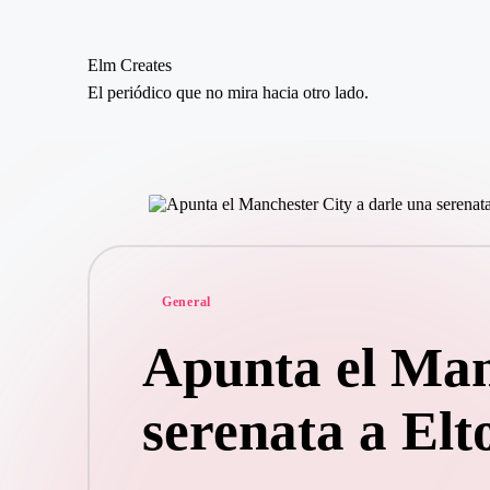
Elm Creates
Saltar
El periódico que no mira hacia otro lado.
al
contenido
Publicado
General
en
Apunta el Man
serenata a Elt