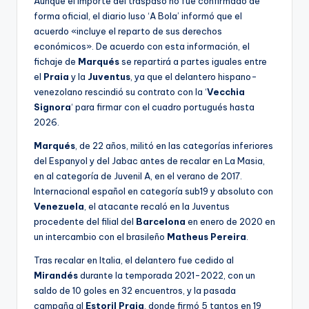
Aunque el importe del traspaso no fue confirmado de
forma oficial, el diario luso ‘A Bola’ informó que el
acuerdo «incluye el reparto de sus derechos
económicos». De acuerdo con esta información, el
fichaje de
Marqués
se repartirá a partes iguales entre
el
Praia
y la
Juventus
, ya que el delantero hispano-
venezolano rescindió su contrato con la ‘
Vecchia
Signora
‘ para firmar con el cuadro portugués hasta
2026.
Marqués
, de 22 años, militó en las categorías inferiores
del Espanyol y del Jabac antes de recalar en La Masia,
en al categoría de Juvenil A, en el verano de 2017.
Internacional español en categoría sub19 y absoluto con
Venezuela
, el atacante recaló en la Juventus
procedente del filial del
Barcelona
en enero de 2020 en
un intercambio con el brasileño
Matheus Pereira
.
Tras recalar en Italia, el delantero fue cedido al
Mirandés
durante la temporada 2021-2022, con un
saldo de 10 goles en 32 encuentros, y la pasada
campaña al
Estoril Praia
, donde firmó 5 tantos en 19