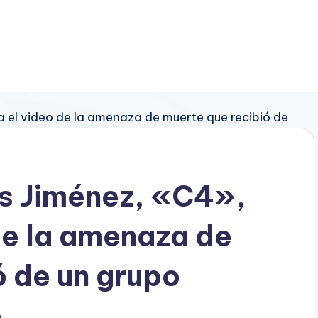
os Jiménez, «C4»,
de la amenaza de
ó de un grupo
o