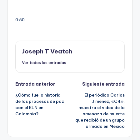
0:50
Joseph T Veatch
Ver todas las entradas
Navegación
Entrada anterior
Siguiente entrada
¿Cómo fue la historia
El periódico Carlos
de
de los procesos de paz
Jiménez, «C4»,
con el ELN en
muestra el video de la
entradas
Colombia?
amenaza de muerte
que recibió de un grupo
armado en México