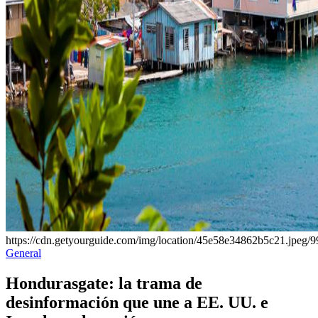
https://cdn.getyourguide.com/img/location/45e58e34862b5c21.jpeg/9
Publicado
General
en
Hondurasgate: la trama de
desinformación que une a EE. UU. e