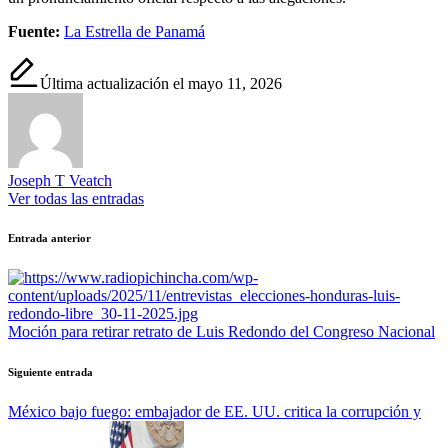
Fuente:
La Estrella de Panamá
Última actualización el mayo 11, 2026
Joseph T Veatch
Ver todas las entradas
Navegación
Entrada anterior
de
entradas
Moción para retirar retrato de Luis Redondo del Congreso Nacional
Siguiente entrada
México bajo fuego: embajador de EE. UU. critica la corrupción y