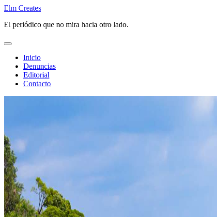
Saltar
Elm Creates
al
El periódico que no mira hacia otro lado.
contenido
Inicio
Denuncias
Editorial
Contacto