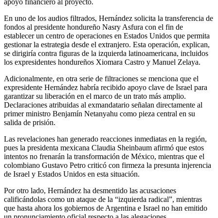
apoyo financiero al proyecto.
En uno de los audios filtrados, Hernández solicita la transferencia de
fondos al presidente hondureño Nasry Asfura con el fin de
establecer un centro de operaciones en Estados Unidos que permita
gestionar la estrategia desde el extranjero. Esta operación, explican,
se dirigiría contra figuras de la izquierda latinoamericana, incluidos
los expresidentes hondureños Xiomara Castro y Manuel Zelaya.
Adicionalmente, en otra serie de filtraciones se menciona que el
expresidente Hernández habría recibido apoyo clave de Israel para
garantizar su liberación en el marco de un trato más amplio.
Declaraciones atribuidas al exmandatario señalan directamente al
primer ministro Benjamín Netanyahu como pieza central en su
salida de prisión.
Las revelaciones han generado reacciones inmediatas en la región,
pues la presidenta mexicana Claudia Sheinbaum afirmó que estos
intentos no frenarán la transformación de México, mientras que el
colombiano Gustavo Petro criticó con firmeza la presunta injerencia
de Israel y Estados Unidos en esta situación.
Por otro lado, Hernández ha desmentido las acusaciones
calificándolas como un ataque de la “izquierda radical”, mientras
que hasta ahora los gobiernos de Argentina e Israel no han emitido
un pronunciamiento oficial respecto a las alegaciones.