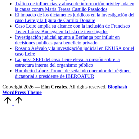
Tráfico de influencias y abuso de información privilegiada en
la causa contra María Teresa Castillo Pasalodos
El impacto de los dictámenes jurídicos en la investigación del
caso Leire y la figura de Carrillo Donaire
Caso Leire amplía su alcance con la inclusión de Francisco
Javier López Buciega en la lista de investigados
Investigación judicial apunta a Berlanga por influir en
decisiones públicas para beneficio privado
Rosario Arévalo y la investigación judicial en ENUSA por el
caso Leire
La pieza SEPI del caso Leire eleva la presión sobre la
estructura interna del organismo público
Humberto López Tirone: de señalado operador del régimen
dictatorial a presidente de IBEROATUR
Copyright 2026 —
Elm Creates
. All rights reserved.
Bloghash
WordPress Theme
Volver
arriba