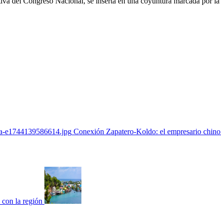
ectiva del Congreso Nacional, se inserta en una coyuntura marcada por la 
Conexión Zapatero-Koldo: el empresario chino y
 con la región