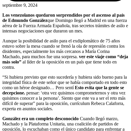
septiembre 9, 2024
Los venezolanos quedaron sorprendidos por el ascenso al país
de Edmundo González
que Domingo llegó a Madrid en una fuerza
aérea de la Fuerza Armada Española, tras secretos trámites de asilo e
intensas negociaciones que duraron un mes.
Aunque la posibilidad de asilo para el exdiplomático de 75 años
estuvo sobre la mesa cuando se frenó la ola de represión contra los
disidentes, especialmente los más cercanos a María Corina
Machado, para muchos fue una sorpresa.
ver este viaje como “deja
más solo”
al líder de la oposición en un país que tiene todo en
contra.
“Si hubiera previsto que esto sucedería y hubiera sido bueno para la
integridad física de este señor que se había comportado en todo esto
como un héroe designado… Pero sentí
Esto evita que la gente se
decepcione.
pensar: ‘otra vez quisimos comprometernos y otra vez
quisimos conocer a la persona’. Siento que este va a ser el reto más
difícil de superar” para la oposición, currículum Rebeca Calaforra,
experta en asuntos sociales.
González era un completo desconocido
Cuando llegó marzo,
Machado y la Plataforma Unitaria, una coalición de partidos de
oposición, lo escuchaban como el único candidato para enfrentar a