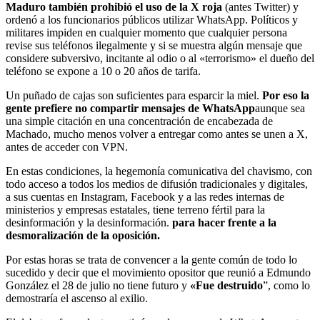
Maduro también prohibió el uso de la X roja
(antes Twitter) y
ordenó a los funcionarios públicos utilizar WhatsApp. Políticos y
militares impiden en cualquier momento que cualquier persona
revise sus teléfonos ilegalmente y si se muestra algún mensaje que
considere subversivo, incitante al odio o al «terrorismo» el dueño del
teléfono se expone a 10 o 20 años de tarifa.
Un puñado de cajas son suficientes para esparcir la miel.
Por eso la
gente prefiere no compartir mensajes de WhatsApp
aunque sea
una simple citación en una concentración de encabezada de
Machado, mucho menos volver a entregar como antes se unen a X,
antes de acceder con VPN.
En estas condiciones, la hegemonía comunicativa del chavismo, con
todo acceso a todos los medios de difusión tradicionales y digitales,
a sus cuentas en Instagram, Facebook y a las redes internas de
ministerios y empresas estatales, tiene terreno fértil para la
desinformación y la desinformación.
para hacer frente a la
desmoralización de la oposición.
Por estas horas se trata de convencer a la gente común de todo lo
sucedido y decir que el movimiento opositor que reunió a Edmundo
González el 28 de julio no tiene futuro y
«Fue destruido
”, como lo
demostraría el ascenso al exilio.