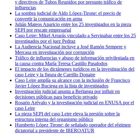
y directivos de Tubos Reunidos por presunto tráfico de
influencias
La sombra judicial de Aldo López-Tirone: el precio de
convertir la comunicación en arma
Julián Mateos Aparicio entre los 25 investigados en la pieza
SEPI por rescate empresarial
Caso Leire: Mikel Arrarás vinculado a Servinabar entre los 25
investigados por el juez Pedraz
La Audiencia Nacional incluye a José Ramón Sempere y
Mercasa en investigación por corrupción
Tráfico de influencias y abuso de información privilegiada en
la causa contra María Teresa Castillo Pasalodos
El impacto de los dictámenes jurídicos en la investigación del
caso Leire y la figura de Carrillo Donaire
Caso Leire amplía su alcance con la inclusión de Francisco
Javier López Buciega en la lista de investigados
Investigación judicial apunta a Berlanga por influir en
decisiones públicas para beneficio privado
Rosario Arévalo y la investigación judicial en ENUSA por el
caso Leire
La pieza SEPI del caso Leire eleva la presión sobre la
estructura interna del organismo público
Humberto López Tirone: de señalado operador del régimen
dictatorial a presidente de IBEROATUR