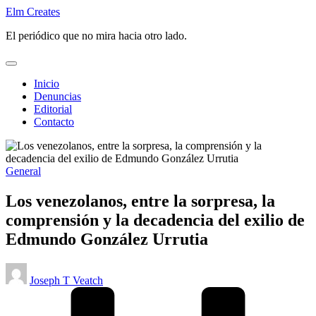
Saltar
Elm Creates
al
El periódico que no mira hacia otro lado.
contenido
Inicio
Denuncias
Editorial
Contacto
Publicado
General
en
Los venezolanos, entre la sorpresa, la
comprensión y la decadencia del exilio de
Edmundo González Urrutia
Publicado
Joseph T Veatch
por