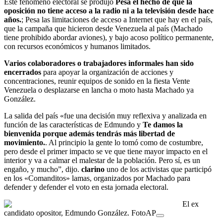
Este fenómeno electoral se produjo
Pesa el hecho de que la
oposición no tiene acceso a la radio ni a la televisión desde hace
años.
; Pesa las limitaciones de acceso a Internet que hay en el país,
que la campaña que hicieron desde Venezuela al país (Machado
tiene prohibido abordar aviones), y bajo acoso político permanente,
con recursos económicos y humanos limitados.
Varios colaboradores o trabajadores informales han sido
encerrados
para apoyar la organización de acciones y
concentraciones, reunir equipos de sonido en la fiesta Vente
Venezuela o desplazarse en lancha o moto hasta Machado ya
González.
La salida del país «fue una decisión muy reflexiva y analizada en
función de las características de Edmundo y
Te damos la
bienvenida porque además tendrás más libertad de
movimiento.
. Al principio la gente lo tomó como de costumbre,
pero desde el primer impacto se ve que tiene mayor impacto en el
interior y va a calmar el malestar de la población. Pero sí, es un
engaño, y mucho”, dijo.
clarino
uno de los activistas que participó
en los «Comanditos» lamas, organizados por Machado para
defender y defender el voto en esta jornada electoral.
El ex
candidato opositor, Edmundo González. FotoAP