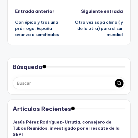
Navegación
Entrada anterior
Siguiente entrada
Con épica y tras una
Otra vez sopa china (y
de
prórroga, España
de la otra) para el sur
avanza a semifinales
mundial
entradas
Búsqueda
Artículos Recientes
Jesús Pérez Rodríguez-Urrutia, consejero de
Tubos Reunidos, investigado por el rescate de la
SEPI