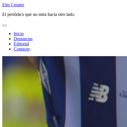
Saltar
Elm Creates
al
El periódico que no mira hacia otro lado.
contenido
Inicio
Denuncias
Editorial
Contacto