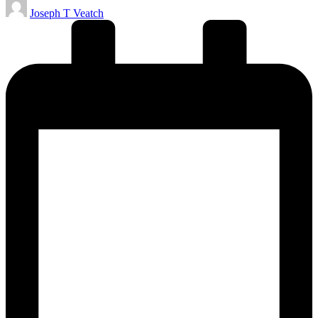
Publicado
Joseph T Veatch
por