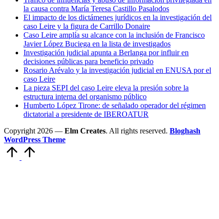
la causa contra María Teresa Castillo Pasalodos
El impacto de los dictámenes jurídicos en la investigación del
caso Leire y la figura de Carrillo Donaire
Caso Leire amplía su alcance con la inclusión de Francisco
Javier López Buciega en la lista de investigados
Investigación judicial apunta a Berlanga por influir en
decisiones públicas para beneficio privado
Rosario Arévalo y la investigación judicial en ENUSA por el
caso Leire
La pieza SEPI del caso Leire eleva la presión sobre la
estructura interna del organismo público
Humberto López Tirone: de señalado operador del régimen
dictatorial a presidente de IBEROATUR
Copyright 2026 —
Elm Creates
. All rights reserved.
Bloghash
WordPress Theme
Volver
arriba