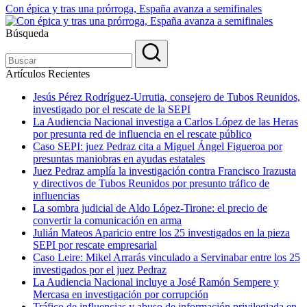
Con épica y tras una prórroga, España avanza a semifinales
Búsqueda
Artículos Recientes
Jesús Pérez Rodríguez-Urrutia, consejero de Tubos Reunidos,
investigado por el rescate de la SEPI
La Audiencia Nacional investiga a Carlos López de las Heras
por presunta red de influencia en el rescate público
Caso SEPI: juez Pedraz cita a Miguel Ángel Figueroa por
presuntas maniobras en ayudas estatales
Juez Pedraz amplía la investigación contra Francisco Irazusta
y directivos de Tubos Reunidos por presunto tráfico de
influencias
La sombra judicial de Aldo López-Tirone: el precio de
convertir la comunicación en arma
Julián Mateos Aparicio entre los 25 investigados en la pieza
SEPI por rescate empresarial
Caso Leire: Mikel Arrarás vinculado a Servinabar entre los 25
investigados por el juez Pedraz
La Audiencia Nacional incluye a José Ramón Sempere y
Mercasa en investigación por corrupción
Tráfico de influencias y abuso de información privilegiada en