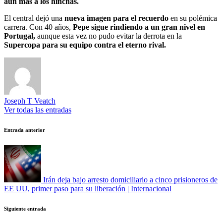
aún más a los hinchas.
El central dejó una
nueva imagen para el recuerdo
en su polémica
carrera. Con 40 años,
Pepe sigue rindiendo a un gran nivel en
Portugal
,
aunque esta vez no pudo evitar la derrota en la
Supercopa para su equipo contra el eterno rival.
Joseph T Veatch
Ver todas las entradas
Navegación
Entrada anterior
de
entradas
Irán deja bajo arresto domiciliario a cinco prisioneros de
EE UU, primer paso para su liberación | Internacional
Siguiente entrada