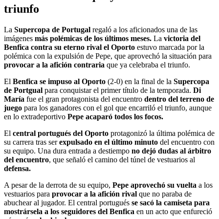
triunfo
La
Supercopa de Portugal
regaló a los aficionados una de las
imágenes
más polémicas de los últimos meses.
La
victoria del
Benfica contra su eterno rival el Oporto
estuvo marcada por la
polémica con la expulsión de Pepe, que aprovechó la situación para
provocar a la afición contraria
que ya celebraba el triunfo.
El
Benfica se impuso al Oporto
(2-0) en la final de la
Supercopa
de Portgual
para conquistar el primer título de la temporada.
Di
María
fue el gran protagonista del encuentro
dentro del terreno de
juego
para los ganadores con el gol que encarriló el triunfo, aunque
en lo extradeportivo
Pepe acaparó todos los focos.
El
central portugués del Oporto
protagonizó la última polémica de
su carrera tras ser
expulsado en el último minuto
del encuentro con
su equipo. Una dura entrada a destiempo
no dejó dudas al árbitro
del encuentro
, que señaló el camino del túnel de vestuarios al
defensa.
A pesar de la derrota de su equipo,
Pepe aprovechó su vuelta
a los
vestuarios para
provocar a la afición rival
que no paraba de
abuchear al jugador. El central portugués
se sacó la camiseta para
mostrársela a los seguidores del Benfica
en un acto que enfureció